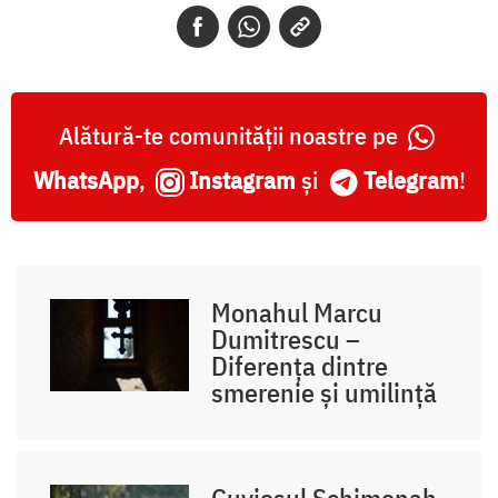
Alătură-te comunității noastre pe
WhatsApp
,
Instagram
și
Telegram
!
Monahul Marcu
Dumitrescu –
Diferența dintre
smerenie și umilință
Cuviosul Schimonah