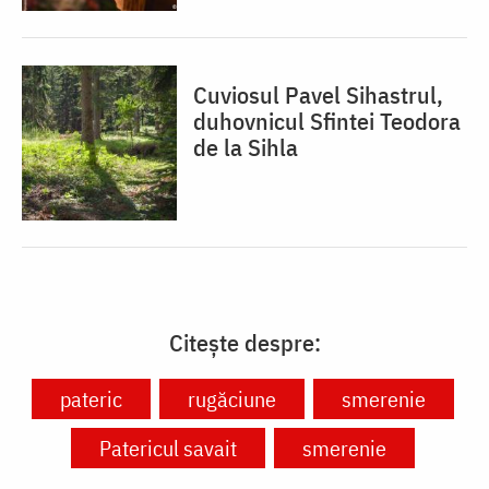
Cuviosul Pavel Sihastrul,
duhovnicul Sfintei Teodora
de la Sihla
Citește despre:
pateric
rugăciune
smerenie
Patericul savait
smerenie