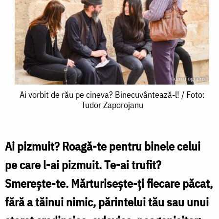
Ai
Ai vorbit de rău pe cineva? Binecuvântează-l! / Foto:
Tudor Zaporojanu
vorbit
de
rău
Ai pizmuit? Roagă-te pentru binele celui
pe
pe care l-ai pizmuit. Te-ai trufit?
cineva?
Smereşte-te. Mărturiseşte-ţi fiecare păcat,
Binecuvântează-
fără a tăinui nimic, părintelui tău sau unui
l!