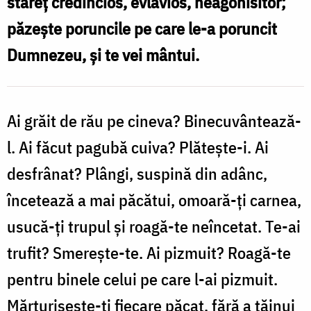
stareţ credincios, evlavios, neagonisitor;
/
păzeşte poruncile pe care le-a poruncit
Foto:
Dumnezeu, şi te vei mântui.
Tudor
Zaporojanu
Ai grăit de rău pe cineva? Binecuvântează-
l. Ai făcut pagubă cuiva? Plăteşte-i. Ai
desfrânat? Plângi, suspină din adânc,
încetează a mai păcătui, omoară-ţi carnea,
usucă-ţi trupul şi roagă-te neîncetat. Te-ai
trufit? Smereşte-te. Ai pizmuit? Roagă-te
pentru binele celui pe care l-ai pizmuit.
Mărturiseşte-ţi fiecare păcat, fără a tăinui