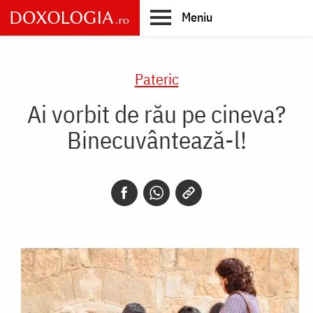
Skip
Meniu
to
main
Main
content
navigation
Pateric
Ai vorbit de rău pe cineva?
Binecuvântează-l!