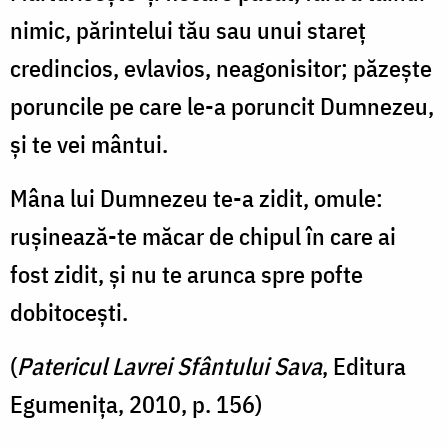
nimic, părintelui tău sau unui stareţ
credincios, evlavios, neagonisitor; păzeşte
poruncile pe care le-a poruncit Dumnezeu,
şi te vei mântui.
Mâna lui Dumnezeu te-a zidit, omule:
ruşinează-te măcar de chipul în care ai
fost zidit, şi nu te arunca spre pofte
dobitoceşti.
(
Patericul Lavrei Sfântului Sava
, Editura
Egumenița, 2010, p. 156)