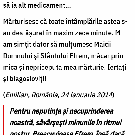
să ia alt medicament...
Mărturisesc că toate întâmplările astea s-
au desfășurat în maxim zece minute. M-
am simțit dator să mulțumesc Maicii
Domnului și Sfântului Efrem, măcar prin
mica și nepriceputa mea mărturie. Iertați
și blagosloviți!
(
Emilian, România, 24 ianuarie 2014
)
Pentru neputința și necuprinderea
noastră, săvârșești minunile în ritmul
nostru, Preacuvioase Efrem, însă dacă