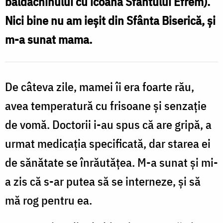
baldachinului cu icoana Sfântului Efrem).
Domnului
Nici bine nu am ieșit din Sfânta Biserică, și
/
m-a sunat mama.
Foto:
Magda
Buftea
De câteva zile, mamei îi era foarte rău,
avea temperatură cu frisoane și senzație
de vomă. Doctorii i-au spus că are gripă, a
urmat medicația specificată, dar starea ei
de sănătate se înrăutățea. M-a sunat și mi-
a zis că s-ar putea să se interneze, și să
mă rog pentru ea.