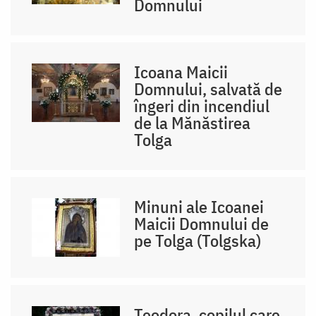
Domnului
Icoana Maicii
Domnului, salvată de
îngeri din incendiul
de la Mănăstirea
Tolga
Minuni ale Icoanei
Maicii Domnului de
pe Tolga (Tolgska)
Teodora, copilul care