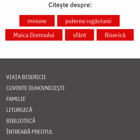
Citește despre:
minune
puterea rugăciunii
Maica Domnului
sfânt
Biserică
VIAȚA BISERICII
CUVINTE DUHOVNICEȘTI
FAMILIE
LITURGICĂ
BIBLIOTECĂ
ÎNTREABĂ PREOTUL