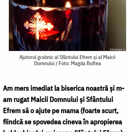
Ajutorul
Ajutorul grabnic al Sfântului Efrem și al Maicii
Domnului / Foto: Magda Buftea
grabnic
al
Sfântului
Am mers imediat la biserica noastră și m-
Efrem
am rugat Maicii Domnului și Sfântului
și
Efrem să o ajute pe mama (foarte scurt,
al
fiindcă se spovedea cineva în apropierea
Maicii