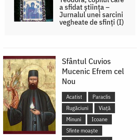
a sfidat știința –
Jurnalul unei sarcini
vegheate de sfinți (I)
Sfântul Cuvios
Mucenic Efrem cel
Nou
Acatist
Paraclis
Rugăciuni
Viață
Minuni
Icoane
Sfinte moaște