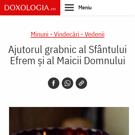
Skip
Meniu
to
main
Main
content
navigation
Minuni - Vindecări - Vedenii
Ajutorul grabnic al Sfântului
Efrem și al Maicii Domnului