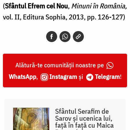
(
Sfântul Efrem cel Nou
,
Minuni în România,
vol. II, Editura Sophia, 2013, pp. 126-127)
Alătură-te comunității noastre pe
WhatsApp
,
Instagram
și
Telegram
!
Sfântul Serafim de
Sarov și ucenica lui,
față în față cu Maica