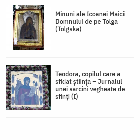
Minuni ale Icoanei Maicii
Domnului de pe Tolga
(Tolgska)
Teodora, copilul care a
sfidat știința – Jurnalul
unei sarcini vegheate de
sfinți (I)