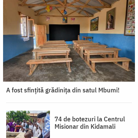
A fost sfințită grădinița din satul Mbumi!
74 de botezuri la Centrul
Misionar din Kidamali