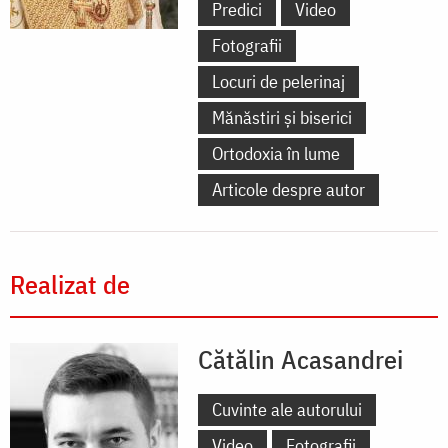
Predici
Video
Fotografii
Locuri de pelerinaj
Mănăstiri și biserici
Ortodoxia în lume
Articole despre autor
Realizat de
Cătălin Acasandrei
Cuvinte ale autorului
Video
Fotografii