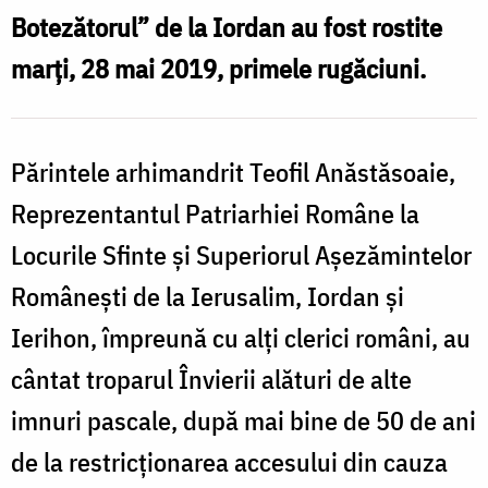
Locurile
Botezătorul” de la Iordan au fost rostite
l
Sfinte
marţi, 28 mai 2019, primele rugăciuni.
L
S
Părintele arhimandrit Teofil Anăstăsoaie,
Reprezentantul Patriarhiei Române la
Locurile Sfinte şi Superiorul Aşezămintelor
Româneşti de la Ierusalim, Iordan şi
Ierihon, împreună cu alți clerici români, au
cântat troparul Învierii alături de alte
imnuri pascale, după mai bine de 50 de ani
de la restricționarea accesului din cauza