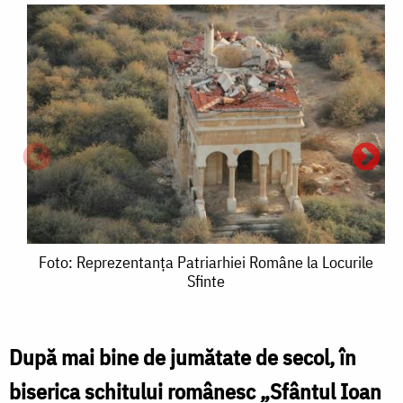
Foto:
Foto: Reprezentanţa Patriarhiei Române la Locurile
Sfinte
Reprezentanţa
F
Patriarhiei
Române
După mai bine de jumătate de secol, în
P
la
biserica schitului românesc „Sfântul Ioan