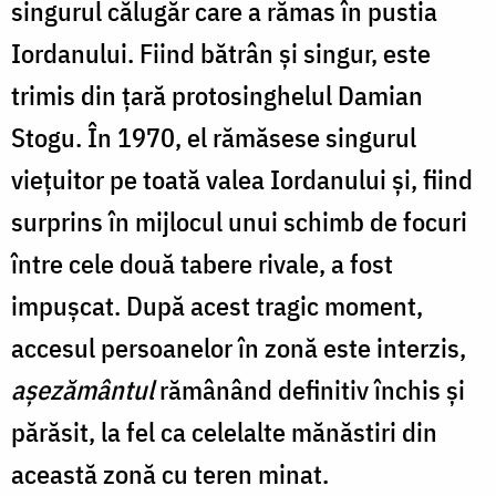
singurul călugăr care a rămas în pustia
Iordanului. Fiind bătrân şi singur, este
trimis din ţară protosinghelul Damian
Stogu. În 1970, el rămăsese singurul
vieţuitor pe toată valea Iordanului şi, fiind
surprins în mijlocul unui schimb de focuri
între cele două tabere rivale, a fost
impuşcat. După acest tragic moment,
accesul persoanelor în zonă este interzis,
aşezământul
rămânând definitiv închis şi
părăsit, la fel ca celelalte mănăstiri din
această zonă cu teren minat.