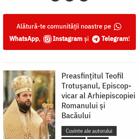
Alătură-te comunității noastre pe
WhatsApp
,
Instagram
și
Telegram
!
Preasfințitul Teofil
Trotușanul, Episcop-
vicar al Arhiepiscopiei
Romanului și
Bacăului
Cuvinte ale autorului