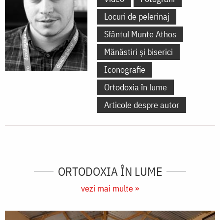
Locuri de pelerinaj
Sfântul Munte Athos
Mănăstiri și biserici
Iconografie
Ortodoxia în lume
Articole despre autor
ORTODOXIA ÎN LUME
vezi mai multe »