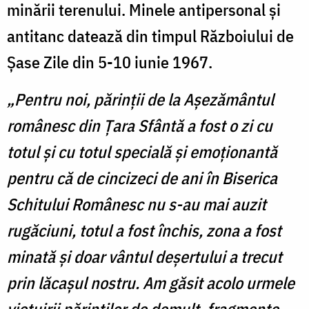
minării terenului. Minele antipersonal și
antitanc datează din timpul Războiului de
Şase Zile din 5-10 iunie 1967.
„Pentru noi, părinţii de la Aşezământul
românesc din Ţara Sfântă a fost o zi cu
totul şi cu totul specială şi emoţionantă
pentru că de cincizeci de ani în Biserica
Schitului Românesc nu s-au mai auzit
rugăciuni, totul a fost închis, zona a fost
minată şi doar vântul deşertului a trecut
prin lăcaşul nostru. Am găsit acolo urmele
viețuirii părinților de demult, fragmente