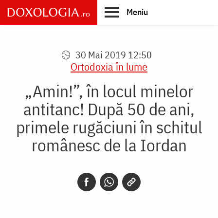
Skip
Meniu
to
main
Main
content
navigation
30 Mai 2019 12:50
Ortodoxia în lume
„Amin!”, în locul minelor
antitanc! După 50 de ani,
primele rugăciuni în schitul
românesc de la Iordan