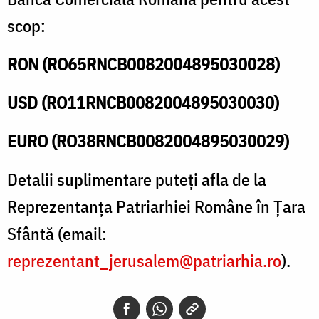
scop:
RON (RO65RNCB0082004895030028)
USD (RO11RNCB0082004895030030)
EURO (RO38RNCB0082004895030029)
Detalii suplimentare puteţi afla de la
Reprezentanţa Patriarhiei Române în Ţara
Sfântă (email:
reprezentant_jerusalem@patriarhia.ro
).