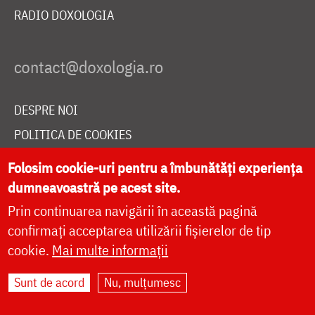
RADIO DOXOLOGIA
DESPRE NOI
POLITICA DE COOKIES
DONEAZĂ ONLINE PENTRU CATEDRALA NAȚIONALĂ
Folosim cookie-uri pentru a îmbunătăți experiența
dumneavoastră pe acest site.
Prin continuarea navigării în această pagină
LIVE
confirmați acceptarea utilizării fișierelor de tip
cookie.
Mai multe informații
Site dezvoltat de
DOXOLOGIA MEDIA
,
Sunt de acord
Nu, mulțumesc
Arhiepiscopia Iașilor | ©
doxologia.ro