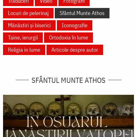
Traduceri
Video
Fotografii
Locuri de pelerinaj
Sfântul Munte Athos
Mănăstiri și biserici
Iconografie
Taine, ierurgii
Ortodoxia în lume
Religia in lume
Articole despre autor
SFÂNTUL MUNTE ATHOS