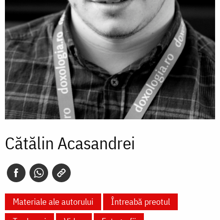
Cătălin Acasandrei
Materiale ale autorului
Întreabă preotul