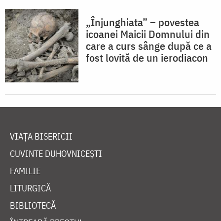
„Înjunghiata” – povestea
icoanei Maicii Domnului din
care a curs sânge după ce a
fost lovită de un ierodiacon
VIAȚA BISERICII
CUVINTE DUHOVNICEȘTI
FAMILIE
LITURGICĂ
BIBLIOTECĂ