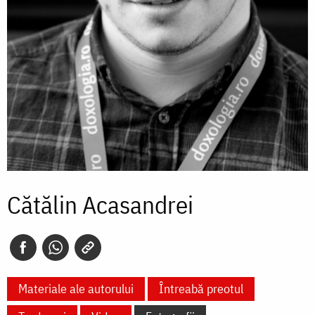
Cătălin Acasandrei
Materiale ale autorului
Întreabă preotul