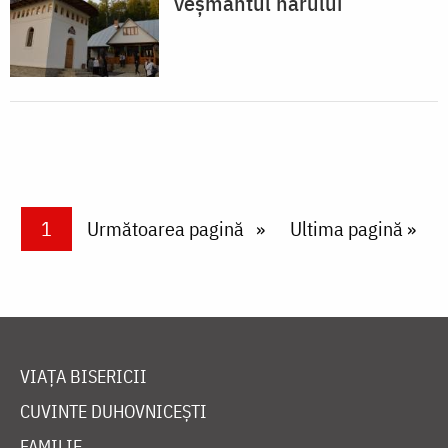
veşmântul harului
Paginare
Current page
1
Next page
Următoarea pagină
Last page
Ultima pagină »
VIAȚA BISERICII
CUVINTE DUHOVNICEȘTI
FAMILIE