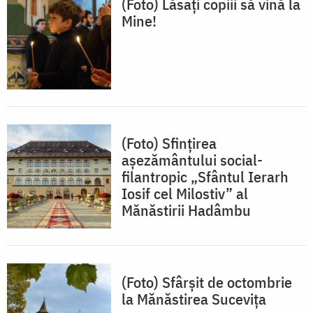
(Foto) Lăsaţi copiii să vină la
Mine!
(Foto) Sfințirea
așezământului social-
filantropic „Sfântul Ierarh
Iosif cel Milostiv” al
Mănăstirii Hadâmbu
(Foto) Sfârșit de octombrie
la Mănăstirea Sucevița