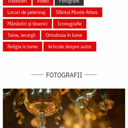
Traduceri
Video
Fotografii
Locuri de pelerinaj
Sfântul Munte Athos
Mănăstiri și biserici
Iconografie
Taine, ierurgii
Ortodoxia în lume
Religia in lume
Articole despre autor
FOTOGRAFII