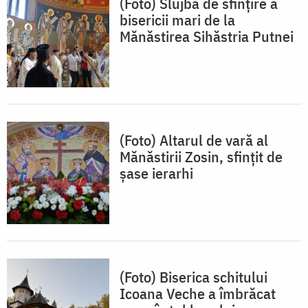
(Foto) Slujba de sfințire a
bisericii mari de la
Mănăstirea Sihăstria Putnei
(Foto) Altarul de vară al
Mănăstirii Zosin, sfinţit de
şase ierarhi
(Foto) Biserica schitului
Icoana Veche a îmbrăcat