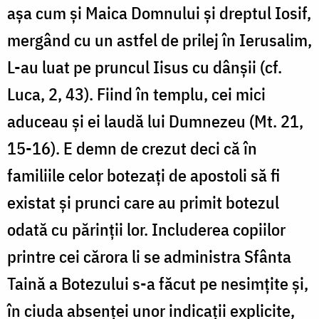
așa cum și Maica Domnului și dreptul Iosif,
mergând cu un astfel de prilej în Ierusalim,
L-au luat pe pruncul Iisus cu dânșii (cf.
Luca, 2, 43). Fiind în templu, cei mici
aduceau și ei laudă lui Dumnezeu (Mt. 21,
15-16). E demn de crezut deci că în
familiile celor botezați de apostoli să fi
existat și prunci care au primit botezul
odată cu părinții lor. Includerea copiilor
printre cei cărora li se administra Sfânta
Taină a Botezului s-a făcut pe nesimțite și,
în ciuda absenței unor indicații explicite,