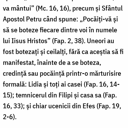
va mântui” (Mc. 16, 16), precum și Sfântul
Apostol Petru când spune: „Pocăiți-vă și
să se boteze fiecare dintre voi în numele
lui Iisus Hristos” (Fap. 2, 38). Uneori au
fost botezați și ceilalți, fără ca aceștia să fi
manifestat, înainte de a se boteza,
credință sau pocăință printr-o mărturisire
formală: Lidia și toți ai casei (Fap. 16, 14-
15); temnicerul din Filipi și casa sa (Fap.
16, 33); și chiar ucenicii din Efes (Fap. 19,
2-6).