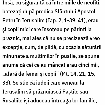
Însă, cu siguranță că între miile de neofiți,
botezați după predica Sfântului Apostol
Petru în Ierusalim (Fap. 2, 1-39, 41), erau
și copii mici care însoțeau pe părinți la
praznic, mai ales că nu se precizează vreo
excepție, cum, de pildă, cu ocazia săturării
minunate a mulțimilor în pustie, se spune
anume că cei ce au mâncat erau cinci mii,
„afară de femei și copii” (Mt. 14, 21; 15,
38). Se știe că iudeii care veneau la
Ierusalim să prăznuiască Paștile sau
Rusaliile își aduceau întreaga lor familie,