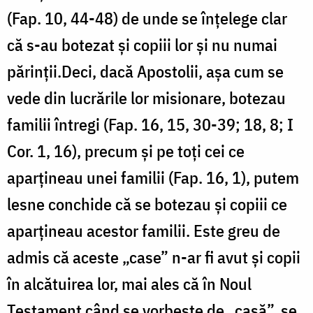
(Fap. 10, 44-48) de unde se înțelege clar
că s-au botezat și copiii lor și nu numai
părinții.Deci, dacă Apostolii, așa cum se
vede din lucrările lor misionare, botezau
familii întregi (Fap. 16, 15, 30-39; 18, 8; I
Cor. 1, 16), precum și pe toți cei ce
aparțineau unei familii (Fap. 16, 1), putem
lesne conchide că se botezau și copiii ce
aparțineau acestor familii. Este greu de
admis că aceste „case” n-ar fi avut și copii
în alcătuirea lor, mai ales că în Noul
Testament când se vorbește de „casă”, se