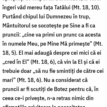
îngeri văd mereu fața Tatălui (Mt. 18, 10).
Purtând chipul lui Dumnezeu în trup,
Mântuitorul se socotește pe Sine a fi ca
pruncii: „cine va primi un prunc ca acesta
în numele Meu, pe Mine Mă primeşte” (Mt.
18, 5). El mai adaugă despre cei mici că ei
„cred în El” (Mt. 18, 6), că vin la El și că ei
trebuie doar „să nu fie smintiți de către cei
mari” (Mt. 18, 6). Nu a considerat că
pruncii ar fi scutiți de Botez pentru că, în
ceea ce-i privește, n-a retras nimic din