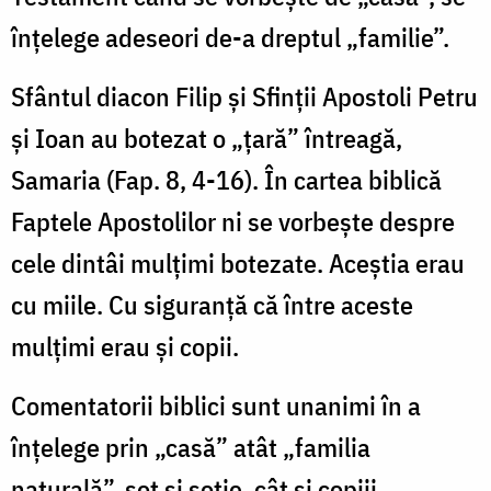
înțelege adeseori de-a dreptul „familie”.
Sfântul diacon Filip și Sfinții Apostoli Petru
și Ioan au botezat o „țară” întreagă,
Samaria (Fap. 8, 4-16). În cartea biblică
Faptele Apostolilor ni se vorbește despre
cele dintâi mulțimi botezate. Aceștia erau
cu miile. Cu siguranță că între aceste
mulțimi erau și copii.
Comentatorii biblici sunt unanimi în a
înțelege prin „casă” atât „familia
naturală”, soț și soție, cât și copiii,