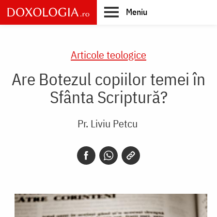
Skip
Meniu
to
main
Main
content
navigation
Articole teologice
Are Botezul copiilor temei în
Sfânta Scriptură?
Pr. Liviu Petcu