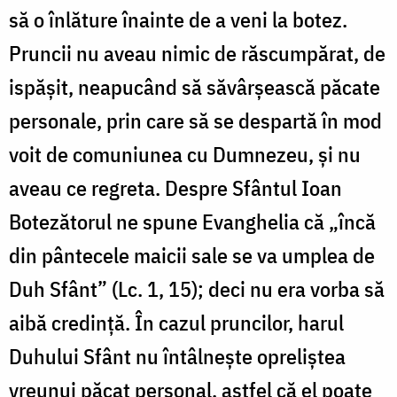
să o înlăture înainte de a veni la botez.
Pruncii nu aveau nimic de răscumpărat, de
ispășit, neapucând să săvârșească păcate
personale, prin care să se despartă în mod
voit de comuniunea cu Dumnezeu, și nu
aveau ce regreta. Despre Sfântul Ioan
Botezătorul ne spune Evanghelia că „încă
din pântecele maicii sale se va umplea de
Duh Sfânt” (Lc. 1, 15); deci nu era vorba să
aibă credință. În cazul pruncilor, harul
Duhului Sfânt nu întâlnește opreliștea
vreunui păcat personal, astfel că el poate