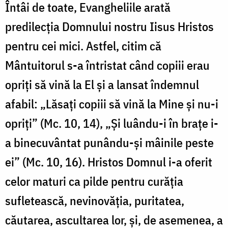
Întâi de toate, Evangheliile arată
predilecția Domnului nostru Iisus Hristos
pentru cei mici. Astfel, citim că
Mântuitorul s-a întristat când copiii erau
opriți să vină la El și a lansat îndemnul
afabil: „Lăsați copiii să vină la Mine și nu-i
opriți” (Mc. 10, 14), „Și luându-i în brațe i-
a binecuvântat punându-și mâinile peste
ei” (Mc. 10, 16). Hristos Domnul i-a oferit
celor maturi ca pilde pentru curăția
sufletească, nevinovăția, puritatea,
căutarea, ascultarea lor, și, de asemenea, a