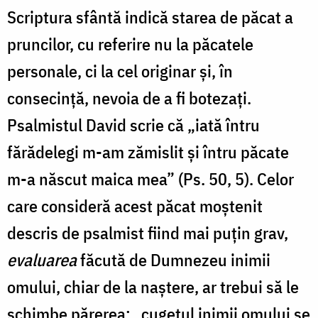
Scriptura sfântă indică starea de păcat a
pruncilor, cu referire nu la păcatele
personale, ci la cel originar şi, în
consecinţă, nevoia de a fi botezaţi.
Psalmistul David scrie că „iată întru
fărădelegi m-am zămislit și întru păcate
m-a născut maica mea” (Ps. 50, 5). Celor
care consideră acest păcat moştenit
descris de psalmist fiind mai puţin grav,
evaluarea
făcută de Dumnezeu inimii
omului, chiar de la naştere, ar trebui să le
schimbe părerea: „cugetul inimii omului se