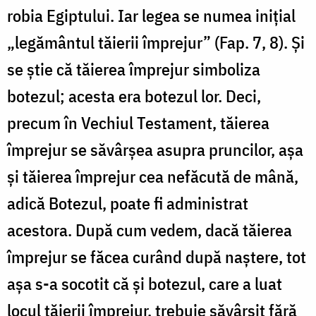
robia Egiptului. Iar legea se numea inițial
„legământul tăierii împrejur” (Fap. 7, 8). Și
se știe că tăierea împrejur simboliza
botezul; acesta era botezul lor. Deci,
precum în Vechiul Testament, tăierea
împrejur se săvârșea asupra pruncilor, așa
și tăierea împrejur cea nefăcută de mână,
adică Botezul, poate fi administrat
acestora. După cum vedem, dacă tăierea
împrejur se făcea curând după naștere, tot
așa s-a socotit că și botezul, care a luat
locul tăierii împrejur, trebuie săvârșit fără