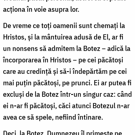
acționa în voie asupra lor.
De vreme ce toți oamenii sunt chemați la
Hristos, și la mântuirea adusă de El, ar fi
un nonsens să admitem la Botez – adică la
încorporarea în Hristos – pe cei păcătoși
care au credință și să-i îndepărtăm pe cei
mai puțin păcătoși, pe prunci. Ei ar putea fi
excluși de la Botez într-un singur caz: când
ei n-ar fi păcătoși, căci atunci Botezul n-ar
avea ce să spele, nefiind întinare.
Deci, la Botez, Dumnezeu îl primește pe