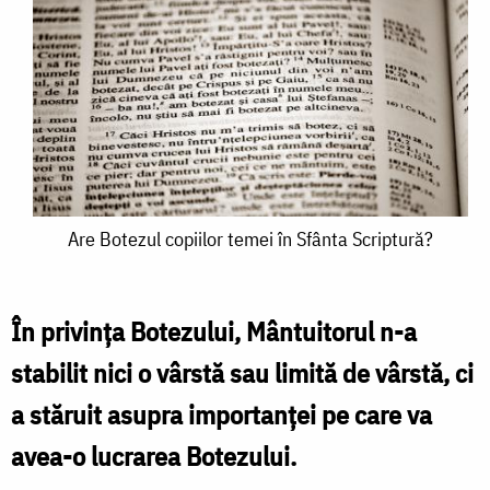
Are
Are Botezul copiilor temei în Sfânta Scriptură?
Botezul
copiilor
În privința Botezului, Mântuitorul n-a
temei
stabilit nici o vârstă sau limită de vârstă, ci
în
a stăruit asupra importanței pe care va
Sfânta
avea-o lucrarea Botezului.
Scriptură?