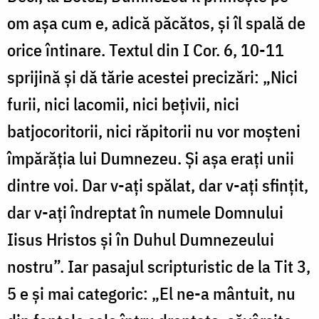
om așa cum e, adică păcătos, și îl spală de
orice întinare. Textul din I Cor. 6, 10-11
sprijină și dă tărie acestei precizări: „Nici
furii, nici lacomii, nici beţivii, nici
batjocoritorii, nici răpitorii nu vor moşteni
împărăţia lui Dumnezeu. Şi aşa eraţi unii
dintre voi. Dar v-aţi spălat, dar v-aţi sfinţit,
dar v-aţi îndreptat în numele Domnului
Iisus Hristos şi în Duhul Dumnezeului
nostru”. Iar pasajul scripturistic de la Tit 3,
5 e și mai categoric: „El ne-a mântuit, nu