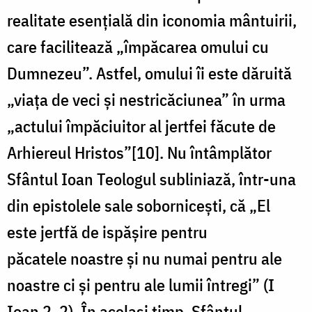
realitate esențială din iconomia mântuirii,
care facilitează „împăcarea omului cu
Dumnezeu”. Astfel, omului îi este dăruită
„viața de veci și nestricăciunea” în urma
„actului împăciuitor al jertfei făcute de
Arhiereul Hristos”[10]. Nu întâmplător
Sfântul Ioan Teologul subliniază, într-una
din epistolele sale sobornicești, că „El
este jertfă de ispășire pentru
păcatele noastre și nu numai pentru ale
noastre ci și pentru ale lumii întregi” (I
Ioan 2, 2). În același timp, Sfântul