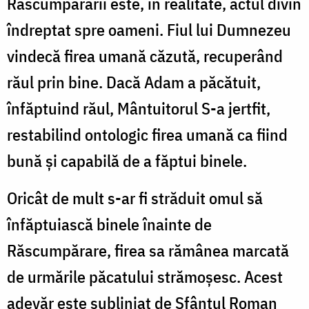
Răscumpărării este, în realitate, actul divin
îndreptat spre oameni. Fiul lui Dumnezeu
vindecă firea umană căzută, recuperând
răul prin bine. Dacă Adam a păcătuit,
înfăptuind răul, Mântuitorul S-a jertfit,
restabilind ontologic firea umană ca fiind
bună și capabilă de a făptui binele.
Oricât de mult s-ar fi străduit omul să
înfăptuiască binele înainte de
Răscumpărare, firea sa rămânea marcată
de urmările păcatului strămoșesc. Acest
adevăr este subliniat de Sfântul Roman