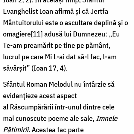
Evanghelist Ioan afirmă și că Jertfa
Mântuitorului este o ascultare deplină și o
omagiere[11] adusă lui Dumnezeu: „Eu
Te-am preamărit pe tine pe pământ,
lucrul pe care Mi L-ai dat să-l fac, l-am
săvârșit” (Ioan 17, 4).
Sfântul Roman Melodul nu întârzie să
evidențieze acest aspect
al Răscumpărării într-unul dintre cele
mai cunoscute poeme ale sale,
Imnele
Pătimirii
. Acestea fac parte