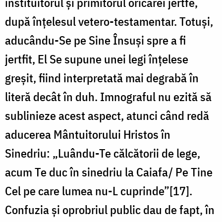
instituitorul și primitorul oricărei jertfe,
după înțelesul vetero-testamentar. Totuși,
aducându-Se pe Sine Însuși spre a fi
jertfit, El Se supune unei legi înțelese
greșit, fiind interpretată mai degrabă în
literă decât în duh. Imnograful nu ezită să
sublinieze acest aspect, atunci când redă
aducerea Mântuitorului Hristos în
Sinedriu: „Luându-Te călcătorii de lege,
acum Te duc în sinedriu la Caiafa/ Pe Tine
Cel pe care lumea nu-L cuprinde”[17].
Confuzia și oprobriul public dau de fapt, în