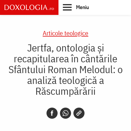
Skip
Meniu
to
main
Main
content
navigation
Articole teologice
Jertfa, ontologia și
recapitularea în cântările
Sfântului Roman Melodul: o
analiză teologică a
Răscumpărării