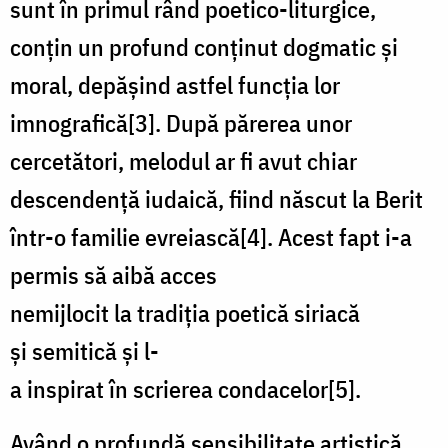
sunt în primul rând poetico-liturgice,
conțin un profund conținut dogmatic și
moral, depășind astfel funcția lor
imnografică[3]. După părerea unor
cercetători, melodul ar fi avut chiar
descendență iudaică, fiind născut la Berit
într-o familie evreiască[4]. Acest fapt i-a
permis să aibă acces
nemijlocit la tradiția poetică siriacă
și semitică și l-
a inspirat în scrierea condacelor[5].
Având o profundă sensibilitate artistică