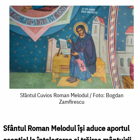
Sfântul
Sfântul Cuvios Roman Melodul / Foto: Bogdan
Zamfirescu
Cuvios
Roman
Melodul
Sfântul Roman Melodul își aduce aportul
/
esențial la înțelegerea și trăirea mântuirii