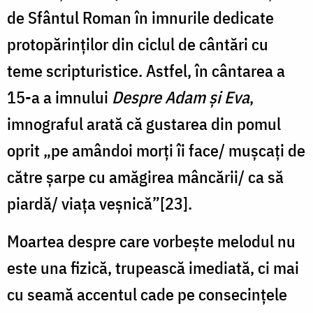
de Sfântul Roman în imnurile dedicate
protopărinților din ciclul de cântări cu
teme scripturistice. Astfel, în cântarea a
15-a a imnului
Despre Adam și Eva
,
imnograful arată că gustarea din pomul
oprit „pe amândoi morți îi face/ mușcați de
către șarpe cu amăgirea mâncării/ ca să
piardă/ viața veșnică”[23].
Moartea despre care vorbește melodul nu
este una fizică, trupească imediată, ci mai
cu seamă accentul cade pe consecințele