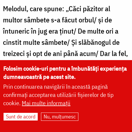
Melodul, care spune: „Căci păzitor al
multor sâmbete s-a făcut orbul/ și de
întuneric în jug era ținut/ De multe ori a
cinstit multe sâmbete/ Și slăbănogul de
treizeci și opt de ani până acum/ Dar la fel,
nu s-a tămăduit, din pat nu s-a
Folosim cookie-uri pentru a îmbunătăți experiența
sculat”[26]. Aceste cuvinte relevă
dumneavoastră pe acest site.
imposibilitatea omului de a se mântui prin
Prin continuarea navigării în această pagină
confirmați acceptarea utilizării fișierelor de tip
puterea proprie, fără ajutorul divin, chiar și
cookie.
Mai multe informații
atunci când respectă rânduielile legii.
Sunt de acord
Nu, mulțumesc
Astfel, doar Mântuitorul Hristos, ca Fiu al