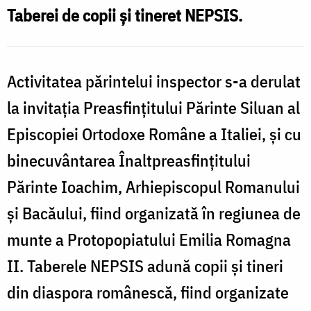
NEPSIS
Taberei de copii și tineret NEPSIS.
Activitatea părintelui inspector s-a derulat
la invitația Preasfințitului Părinte Siluan al
Episcopiei Ortodoxe Române a Italiei, și cu
binecuvântarea Înaltpreasfințitului
Părinte Ioachim, Arhiepiscopul Romanului
și Bacăului, fiind organizată în regiunea de
munte a Protopopiatului Emilia Romagna
II. Taberele NEPSIS adună copii și tineri
din diaspora românescă, fiind organizate