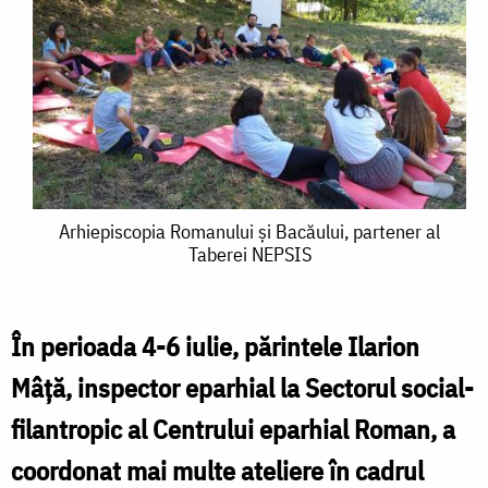
Arhiepiscopia
Arhiepiscopia Romanului și Bacăului, partener al
Taberei NEPSIS
Romanului
și
Bacăului,
În perioada 4-6 iulie, părintele Ilarion
partener
Mâță, inspector eparhial la Sectorul social-
al
filantropic al Centrului eparhial Roman, a
Taberei
coordonat mai multe ateliere în cadrul