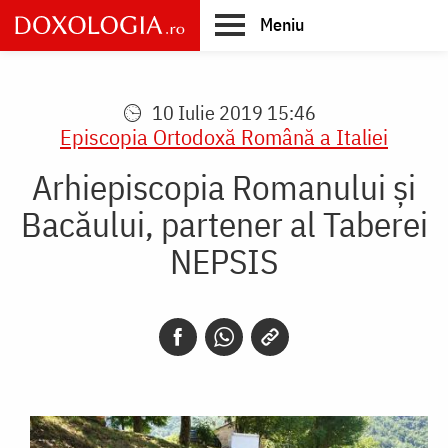
Skip
Meniu
to
main
Main
content
navigation
10 Iulie 2019 15:46
Episcopia Ortodoxă Română a Italiei
Arhiepiscopia Romanului și
Bacăului, partener al Taberei
NEPSIS