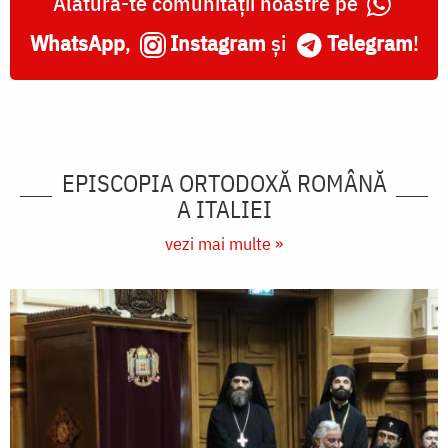
Alătură-te comunității noastre pe
WhatsApp
,
Instagram
și
Telegram
!
EPISCOPIA ORTODOXĂ ROMÂNĂ
A ITALIEI
vezi mai multe »