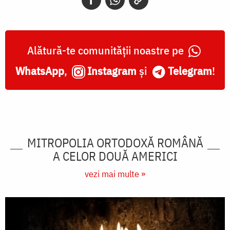
Alătură-te comunității noastre pe
WhatsApp
,
Instagram
și
Telegram
!
MITROPOLIA ORTODOXĂ ROMÂNĂ
A CELOR DOUĂ AMERICI
vezi mai multe »