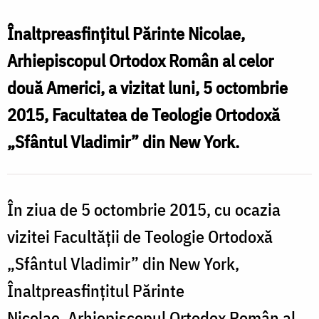
al
Înaltpreasfințitul Părinte Nicolae,
celor
Arhiepiscopul Ortodox Român al celor
două
două Americi, a vizitat luni, 5 octombrie
Americi
2015, Facultatea de Teologie Ortodoxă
a
„Sfântul Vladimir” din New York.
vizitat
Facultatea
de
În ziua de 5 octombrie 2015, cu ocazia
Teologie
vizitei Facultății de Teologie Ortodoxă
Ortodoxă
„Sfântul Vladimir” din New York,
„Sfântul
Înaltpreasfințitul Părinte
Vladimir”
din
Nicolae, Arhiepiscopul Ortodox Român al