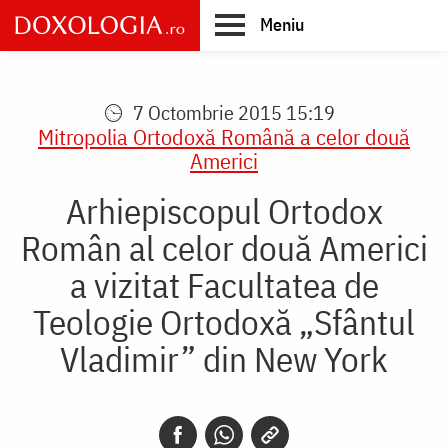
Skip
Meniu
to
main
Main
content
navigation
7 Octombrie 2015 15:19
Mitropolia Ortodoxă Română a celor două
Americi
Arhiepiscopul Ortodox
Român al celor două Americi
a vizitat Facultatea de
Teologie Ortodoxă „Sfântul
Vladimir” din New York