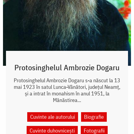
Protosinghelul Ambrozie Dogaru
Protosinghelul Ambrozie Dogaru s-a născut la 13
mai 1923 în satul Lunca-Vânători, județul Neamț,
și a intrat în monahism în anul 1951, la
Mănăstirea...
Cuvinte ale autorului
Biografie
Cuvinte duhovnicești
Fotografii