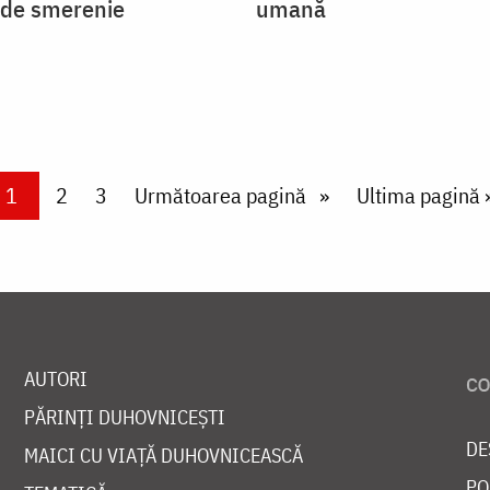
 de smerenie
umană
Current page
1
Page
2
Page
3
Next page
Următoarea pagină
Last page
Ultima pagină 
AUTORI
PĂRINȚI DUHOVNICEȘTI
DE
MAICI CU VIAȚĂ DUHOVNICEASCĂ
PO