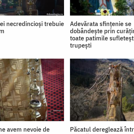
ei necredincioși trebuie
Adevărata sfințenie se
ăm
dobândește prin curăți
toate patimile sufletești
trupești
ne avem nevoie de
Păcatul dereglează într