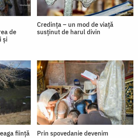
Credința – un mod de viață
rea de
susținut de harul divin
 și
eaga ființă
Prin spovedanie devenim