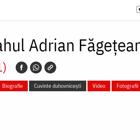
hul Adrian Făgețea
1)
Biografie
Cuvinte duhovnicești
Video
Fotografii