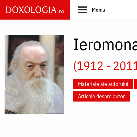
Skip
Meniu
to
main
Main
content
navigation
Ieromona
(1912 - 201
Materiale ale autorului
Articole despre autor