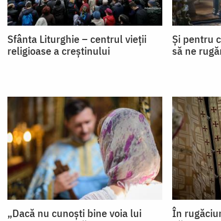
Sfânta Liturghie – centrul vieții
Și pentru c
religioase a creștinului
să ne rug
„Dacă nu cunoști bine voia lui
În rugăciu