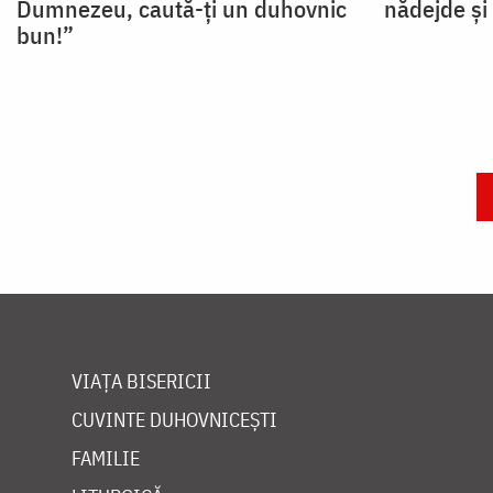
Dumnezeu, caută-ți un duhovnic
nădejde și
bun!”
Paginare
VIAȚA BISERICII
CUVINTE DUHOVNICEȘTI
FAMILIE