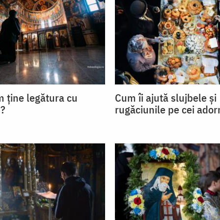
ține legătura cu
Cum îi ajută slujbele și
?
rugăciunile pe cei ador