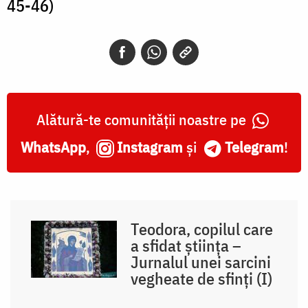
45-46)
Alătură-te comunității noastre pe
WhatsApp
,
Instagram
și
Telegram
!
Teodora, copilul care
a sfidat știința –
Jurnalul unei sarcini
vegheate de sfinți (I)