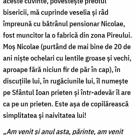
aceste cuvinte, povesteşte preotul
bisericii, mă cuprinde veselia şi râd
împreună cu bătrânul pensionar Nicolae,
fost muncitor la o fabrică din zona Pireului.
Moş Nicolae (purtând de mai bine de 20 de
ani nişte ochelari cu lentile groase şi vechi,
aproape fără niciun fir de păr în cap), în
discuţiile lui, în rugăciunile lui, îl numeşte
pe Sfântul Ioan prieten şi într-adevăr îl are
ca pe un prieten. Este aşa de copilărească
simplitatea şi naivitatea lui!
„Am venit şi anul asta, părinte, am venit