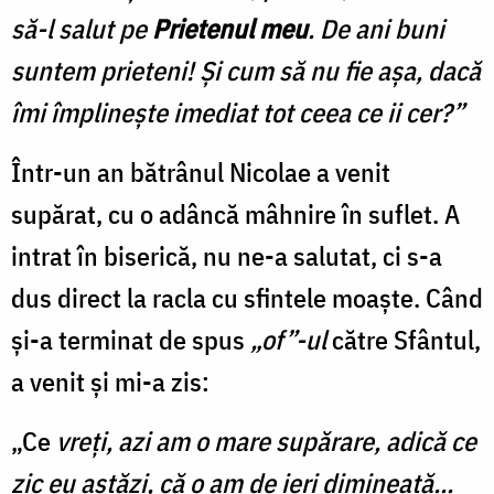
să-l salut pe
Prietenul meu
. De ani buni
suntem prieteni! Şi cum să nu fie aşa, dacă
îmi împlineşte imediat tot ceea ce ii cer?”
Într-un an bătrânul Nicolae a venit
supărat, cu o adâncă mâhnire în suflet. A
intrat în biserică, nu ne-a salutat, ci s-a
dus direct la racla cu sfintele moaşte. Când
şi-a terminat de spus
„of”-ul
către Sfântul,
a venit şi mi-a zis:
„Ce
vreţi, azi am o mare supărare, adică ce
zic eu astăzi, că o am de ieri dimineaţă...