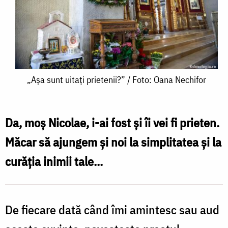
„Așa
„Așa sunt uitați prietenii?” / Foto: Oana Nechifor
sunt
uitați
Da, moș Nicolae, i-ai fost și îi vei fi prieten.
prietenii?”
Măcar să ajungem și noi la simplitatea și la
/
curăția inimii tale...
Foto:
Oana
Nechifor
De fiecare dată când îmi amintesc sau aud