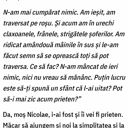
N-am mai cumpărat nimic. Am ieşit, am
traversat pe roşu. Şi acum am în urechi
claxoanele, frânele, strigătele şoferilor. Am
ridicat amândouă mâinile în sus şi le-am
făcut semn să se oprească toţi să pot
traversa. Ce să fac? N-am mâncat de ieri
nimic, nici nu vreau să mănânc. Puţin lucru
este să-ţi spună un sfânt că l-ai uitat? Pot
să-i mai zic acum prieten?”
Da, moş Nicolae, i-ai fost şi îi vei fi prieten.
Măcar să ajungem şi noi la simplitatea şi la