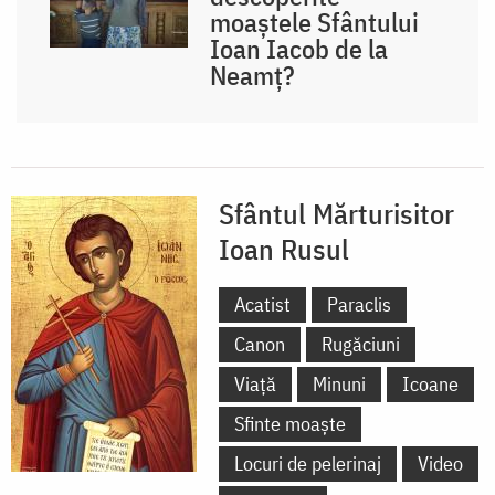
moaștele Sfântului
Ioan Iacob de la
Neamț?
Sfântul Mărturisitor
Ioan Rusul
Acatist
Paraclis
Canon
Rugăciuni
Viață
Minuni
Icoane
Sfinte moaște
Locuri de pelerinaj
Video