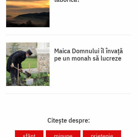
Maica Domnului îl învață
pe un monah să lucreze
Citește despre:
sfânt
minune
prietenie