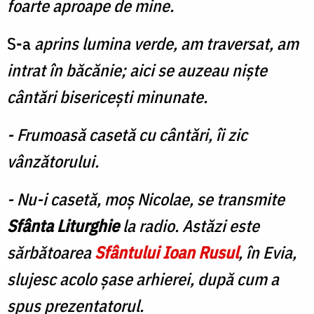
foarte aproape de mine.
S-a
aprins lumina verde, am traversat, am
intrat în băcănie; aici se auzeau nişte
cântări bisericeşti minunate.
- Frumoasă casetă cu cântări, îi zic
vânzătorului.
- Nu-i casetă, moş Nicolae, se transmite
Sfânta Liturghie
la radio. Astăzi este
sărbătoarea
Sfântului Ioan Rusul
, în Evia,
slujesc acolo şase arhierei, după cum a
spus prezentatorul.