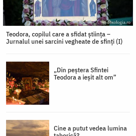
Teodora, copilul care a sfidat știința –
Jurnalul unei sarcini vegheate de sfinți (I)
„Din peștera Sfintei
Teodora a ieșit alt om”
Cine a putut vedea lumina
taborică?