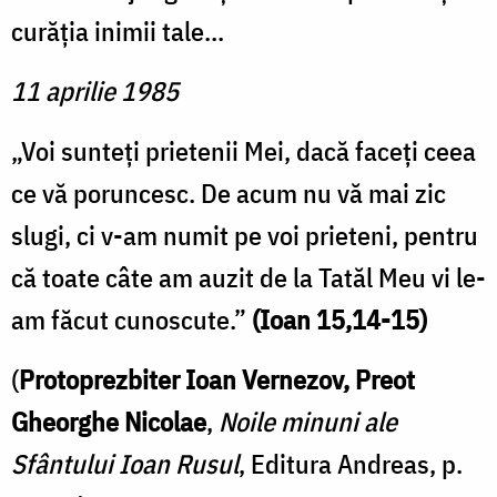
curăţia inimii tale...
11 aprilie 1985
„Voi sunteţi prietenii Mei, dacă faceţi ceea
ce vă poruncesc. De acum nu vă mai zic
slugi, ci v-am numit pe voi prieteni, pentru
că toate câte am auzit de la Tatăl Meu vi le-
am făcut cunoscute.”
(Ioan 15,14-15)
(
Protoprezbiter Ioan Vernezov, Preot
Gheorghe Nicolae
,
Noile minuni ale
Sfântului Ioan Rusul
, Editura Andreas, p.