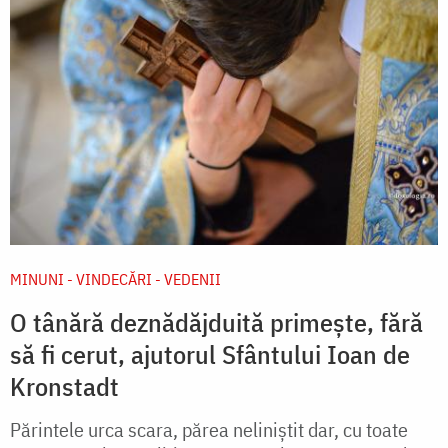
MINUNI - VINDECĂRI - VEDENII
O tânără deznădăjduită primește, fără
să fi cerut, ajutorul Sfântului Ioan de
Kronstadt
Părintele urca scara, părea neliniştit dar, cu toate