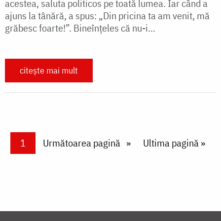
acestea, saluta politicos pe toată lumea. Iar când a
ajuns la tânără, a spus: „Din pricina ta am venit, mă
grăbesc foarte!”. Bineînţeles că nu-i...
citește mai mult
Paginare
Current page
1
Next page
Următoarea pagină
Last page
Ultima pagină »