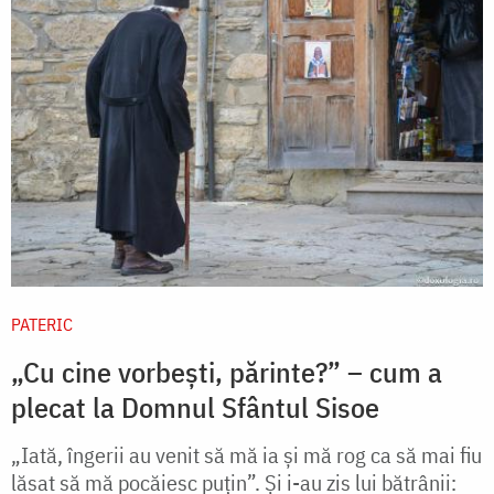
PATERIC
„Cu cine vorbești, părinte?” – cum a
plecat la Domnul Sfântul Sisoe
„Iată, îngerii au venit să mă ia şi mă rog ca să mai fiu
lăsat să mă pocăiesc puţin”. Şi i-au zis lui bătrânii: