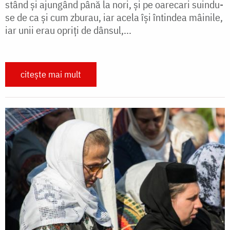
stând şi ajungând până la nori, şi pe oarecari suindu-
se de ca şi cum zburau, iar acela îşi întindea mâinile,
iar unii erau opriţi de dânsul,...
citește mai mult