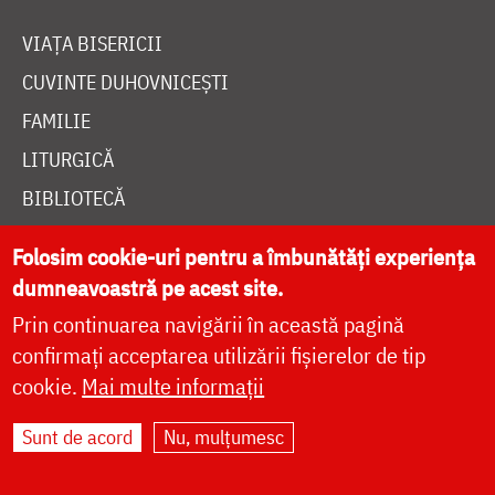
VIAȚA BISERICII
CUVINTE DUHOVNICEȘTI
FAMILIE
LITURGICĂ
BIBLIOTECĂ
ÎNTREABĂ PREOTUL
Folosim cookie-uri pentru a îmbunătăți experiența
MEDIA
dumneavoastră pe acest site.
ȘTIRI
Prin continuarea navigării în această pagină
HRAMUL SFINTEI CUVIOASE PARASCHEVA
confirmați acceptarea utilizării fișierelor de tip
cookie.
Mai multe informații
AUTORI
Sunt de acord
Nu, mulțumesc
PĂRINȚI DUHOVNICEȘTI