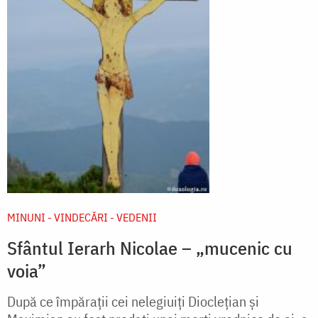
MINUNI - VINDECĂRI - VEDENII
Sfântul Ierarh Nicolae – „mucenic cu
voia”
După ce împărații cei nelegiuiți Dioclețian și