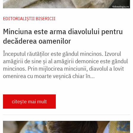
EDITORIALIȘTII BISERICII
Minciuna este arma diavolului pentru
decăderea oamenilor
Începutul răutăților este gândul mincinos. Izvorul
amăgirii de sine și al amăgirii demonice este gândul
mincinos. Prin mijlocirea minciunii, diavolul a lovit
omenirea cu moarte veșnică chiar în...
citește mai mult