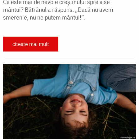
Ce este mai de nevoie creștinului spre a se
mântui? Bătrânul a răspuns: „Dacă nu avem
smerenie, nu ne putem mântui!”.
citește mai mult