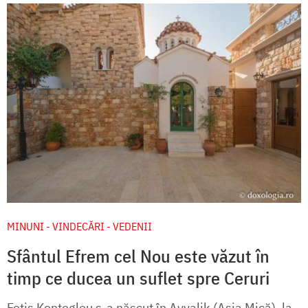
MINUNI - VINDECĂRI - VEDENII
Sfântul Efrem cel Nou este văzut în
timp ce ducea un suflet spre Ceruri
Fotis Kontoglou s-a născut în Ayvalik (Asia Mică), la