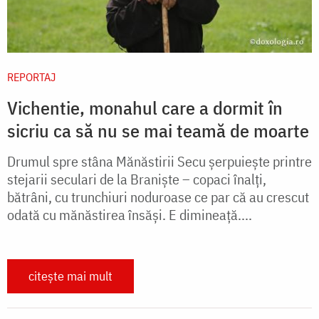
REPORTAJ
Vichentie, monahul care a dormit în
sicriu ca să nu se mai teamă de moarte
Drumul spre stâna Mănăstirii Secu șerpuiește printre
stejarii seculari de la Braniște – copaci înalți,
bătrâni, cu trunchiuri noduroase ce par că au crescut
odată cu mănăstirea însăși. E dimineață....
citește mai mult