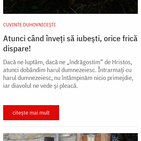
CUVINTE DUHOVNICEȘTI
Atunci când înveți să iubești, orice frică
dispare!
Dacă ne luptăm, dacă ne „îndrăgostim” de Hristos,
atunci dobândim harul dumnezeiesc. Întrarmați cu
harul dumnezeiesc, nu întâmpinăm nicio primejdie,
iar diavolul ne vede și pleacă.
citește mai mult