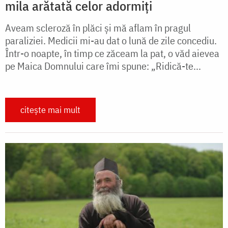
mila arătată celor adormiți
Aveam scleroză în plăci şi mă aflam în pragul
paraliziei. Medicii mi-au dat o lună de zile concediu.
Într-o noapte, în timp ce zăceam la pat, o văd aievea
pe Maica Domnului care îmi spune: „Ridică-te...
citește mai mult