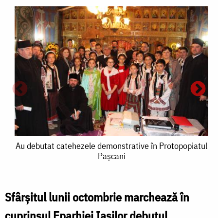
Au
Au debutat catehezele demonstrative în Protopopiatul
Paşcani
debutat
catehezele
demonstrative
Sfârşitul lunii octombrie marchează în
A
în
cuprinsul Eparhiei Iaşilor debutul