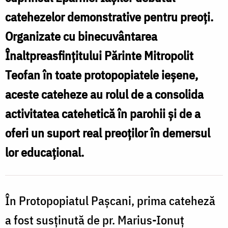
Protopopiatul
catehezelor demonstrative pentru preoţi.
c
Paşcani
Organizate cu binecuvântarea
Înaltpreasfinţitului Părinte Mitropolit
î
Teofan în toate protopopiatele ieşene,
P
aceste cateheze au rolul de a consolida
activitatea catehetică în parohii şi de a
oferi un suport real preoţilor în demersul
lor educaţional.
În Protopopiatul Paşcani, prima cateheză
a fost susţinută de pr. Marius-Ionuţ