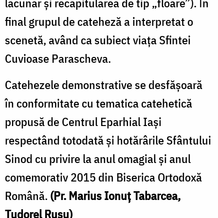
lacunar şi recapitularea de tip „floare”). Ȋn
final grupul de cateheză a interpretat o
scenetă, având ca subiect viaţa Sfintei
Cuvioase Parascheva.
Catehezele demonstrative se desfăşoară
în conformitate cu tematica catehetică
propusă de Centrul Eparhial Iaşi
respectând totodată şi hotărârile Sfântului
Sinod cu privire la anul omagial şi anul
comemorativ 2015 din Biserica Ortodoxă
Română.
(Pr. Marius Ionuţ Tabarcea,
Tudorel Rusu)