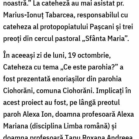
noastră.” La cateheză au mai asistat pr.
Marius-Ionuţ Tabarcea, responsabilul cu
cateheza al protopopiatului Paşcani şi trei
preoţi din cercul pastoral „Sfânta Maria”.
În aceeaşi zi de luni, 19 octombrie,
Cateheza cu tema „Ce este parohia?” a
fost prezentată enoriaşilor din parohia
Ciohorăni, comuna Ciohorăni. Implicaţi în
acest proiect au fost, pe lângă preotul
paroh Alexa Ion, doamna profesoară Alexa
Mariana (disciplina Limba română) şi
doamna profesoară Ţapu Roxana Andreea