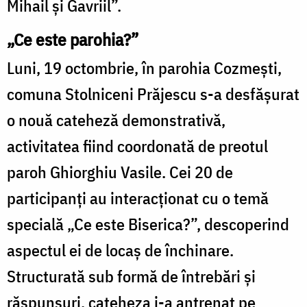
Mihail şi Gavriil”.
„Ce este parohia?”
Luni, 19 octombrie, în parohia Cozmeşti,
comuna Stolniceni Prăjescu s-a desfăşurat
o nouă cateheză demonstrativă,
activitatea fiind coordonată de preotul
paroh Ghiorghiu Vasile. Cei 20 de
participanţi au interacţionat cu o temă
specială „Ce este Biserica?”, descoperind
aspectul ei de locaş de închinare.
Structurată sub formă de întrebări şi
răspunsuri, cateheza i-a antrenat pe