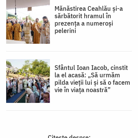
Mănăstirea Ceahlău și-a
sărbătorit hramul în
prezența a numeroși
pelerini
Sfântul Ioan Iacob, cinstit
la el acasă: „Să urmăm
pilda vieții lui și să o facem
vie în viața noastră”
Citește despre: