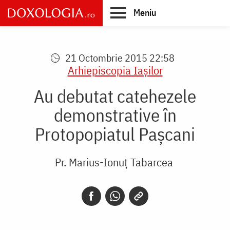
Skip
Meniu
to
main
Main
content
navigation
21 Octombrie 2015 22:58
Arhiepiscopia Iaşilor
Au debutat catehezele
demonstrative în
Protopopiatul Paşcani
Pr. Marius-Ionuț Tabarcea