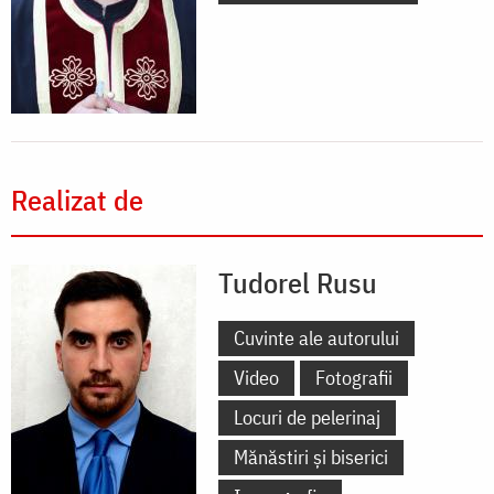
Realizat de
Tudorel Rusu
Cuvinte ale autorului
Video
Fotografii
Locuri de pelerinaj
Mănăstiri și biserici