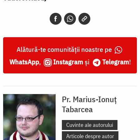
Alătură-te comunității noastre pe
WhatsApp
,
Instagram
și
Telegram
!
Pr. Marius-Ionuț
Tabarcea
Cuvinte ale autorului
Articole despre autor