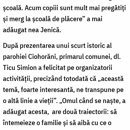
şcoală. Acum copiii sunt mult mai pregătiţi
şi merg la şcoală de plăcere” a mai
adăugat nea Jenică.
După prezentarea unui scurt istoric al
parohiei Ciohorăni, primarul comunei, dl.
Ticu Simion a felicitat pe organizatorii
activităţii, precizând totodată că „această
temă, foarte interesantă, ne transpune pe
o altă linie a vieţii”. „Omul când se naşte, a
adăugat acesta, are două traiectorii: să
întemeieze o familie şi să aibă cu ce o