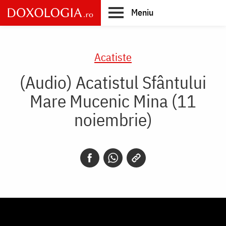
Skip
Meniu
to
main
Main
content
navigation
Acatiste
(Audio) Acatistul Sfântului
Mare Mucenic Mina (11
noiembrie)