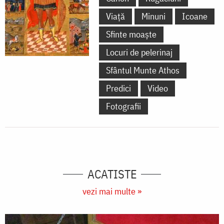
Viață
Minuni
Icoane
Sfinte moaște
Locuri de pelerinaj
Sfântul Munte Athos
Predici
Video
Fotografii
ACATISTE
vezi mai multe »