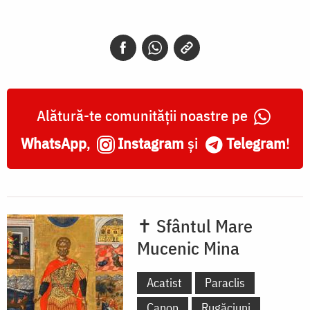
Alătură-te comunității noastre pe
WhatsApp
,
Instagram
și
Telegram
!
✝ Sfântul Mare
Mucenic Mina
Acatist
Paraclis
Canon
Rugăciuni