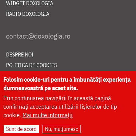
WIDGET DOXOLOGIA
RADIO DOXOLOGIA
DESPRE NOI
POLITICA DE COOKIES
DONEAZĂ ONLINE PENTRU CATEDRALA NAȚIONALĂ
Folosim cookie-uri pentru a îmbunătăți experiența
dumneavoastră pe acest site.
Prin continuarea navigării în această pagină
LIVE
confirmați acceptarea utilizării fișierelor de tip
cookie.
Mai multe informații
Site dezvoltat de
DOXOLOGIA MEDIA
,
Sunt de acord
Nu, mulțumesc