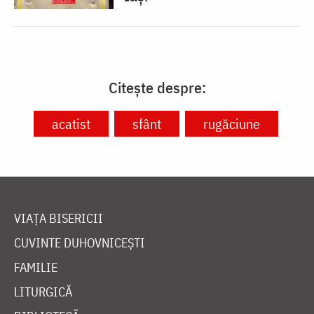
Citește despre:
acatist
sfânt
rugăciune
VIAȚA BISERICII
CUVINTE DUHOVNICEȘTI
FAMILIE
LITURGICĂ