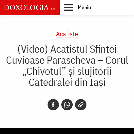
Skip
Meniu
to
main
Main
content
navigation
Acatiste
(Video) Acatistul Sfintei
Cuvioase Parascheva – Corul
„Chivotul” și slujitorii
Catedralei din Iași