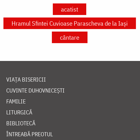
acatist
Hramul Sfintei Cuvioase Parascheva de la Iași
cântare
VIAȚA BISERICII
CUVINTE DUHOVNICEȘTI
FAMILIE
LITURGICĂ
BIBLIOTECĂ
ÎNTREABĂ PREOTUL