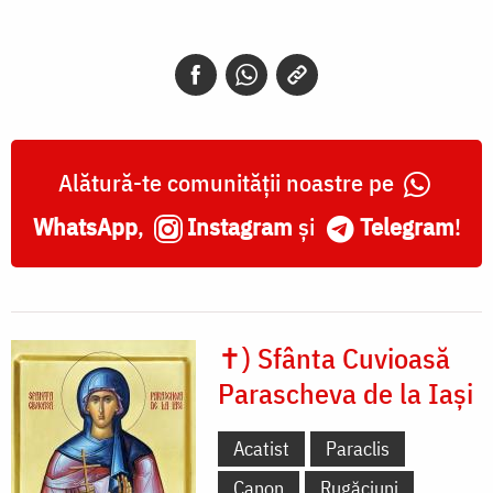
Alătură-te comunității noastre pe
WhatsApp
,
Instagram
și
Telegram
!
✝) Sfânta Cuvioasă
Parascheva de la Iași
Acatist
Paraclis
Canon
Rugăciuni