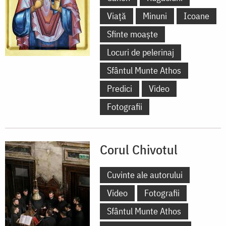
Viață
Minuni
Icoane
Sfinte moaște
Locuri de pelerinaj
Sfântul Munte Athos
Predici
Video
Fotografii
Corul Chivotul
Cuvinte ale autorului
Video
Fotografii
Sfântul Munte Athos