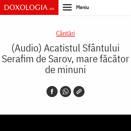
Skip
Meniu
to
main
Main
content
navigation
Cântări
(Audio) Acatistul Sfântului
Serafim de Sarov, mare făcător
de minuni