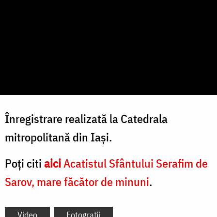
Înregistrare realizată la Catedrala
mitropolitană din Iași.
Poți citi
aici
Acatistul Sfântului Serafim de
Sarov, mare făcător de minuni
.
Video
Fotografii