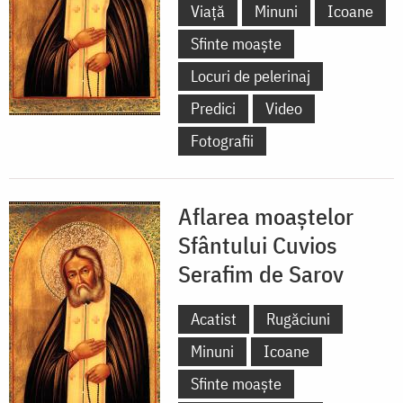
Viață
Minuni
Icoane
Sfinte moaște
Locuri de pelerinaj
Predici
Video
Fotografii
Aflarea moaștelor
Sfântului Cuvios
Serafim de Sarov
Acatist
Rugăciuni
Minuni
Icoane
Sfinte moaște