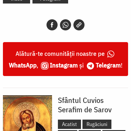
Alătură-te comunității noastre pe
WhatsApp
,
Instagram
și
Telegram
!
Sfântul Cuvios
Serafim de Sarov
Acatist
Rugăciuni