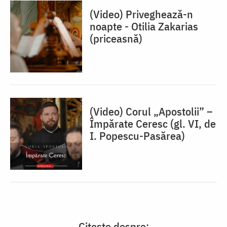
(Video) Priveghează-n
noapte - Otilia Zakarias
(priceasnă)
(Video) Corul „Apostolii” –
⁠Împărate Ceresc (gl. VI, de
I. Popescu-Pasărea)
Citește despre: