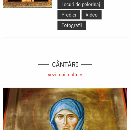
Locuri de pelerinaj
Predici
Video
Fotografii
CÂNTĂRI
vezi mai multe »