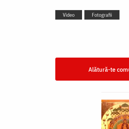
Video
Fotografii
Alătură-te comu