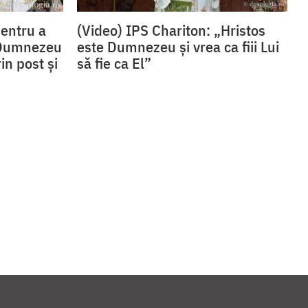
Pentru a
(Video) IPS Chariton: „Hristos
 Dumnezeu
este Dumnezeu și vrea ca fiii Lui
in post și
să fie ca El”