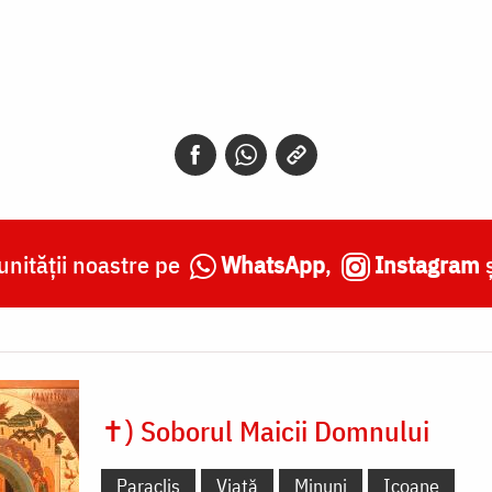
nității noastre pe
WhatsApp
,
Instagram
✝) Soborul Maicii Domnului
Paraclis
Viață
Minuni
Icoane