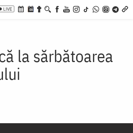
LIVE
08
ică la sărbătoarea
lui