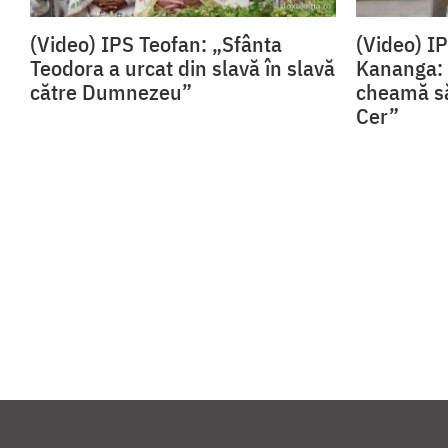
(Video) IPS Teofan: „Sfânta
(Video) I
Teodora a urcat din slavă în slavă
Kananga: 
către Dumnezeu”
cheamă să
Cer”