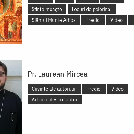
Sfinte moaște
Locuri de pelerinaj
Sfântul Munte Athos
Predici
Video
Pr. Laurean Mircea
Cuvinte ale autorului
Predici
Video
Articole despre autor