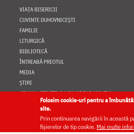
VIAȚA BISERICII
CUVINTE DUHOVNICEȘTI
FAMILIE
LITURGICĂ
BIBLIOTECĂ
ÎNTREABĂ PREOTUL
MEDIA
ȘTIRI
HRAMUL SFINTEI CUVIOASE PARASCHEVA
Folosim cookie-uri pentru a îmbunăt
site.
Prin continuarea navigării în această p
fișierelor de tip cookie.
Mai multe infor
Site dezvolt