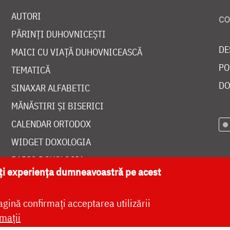
AUTORI
PĂRINȚI DUHOVNICEȘTI
DE
MAICI CU VIAȚĂ DUHOVNICEASCĂ
PO
TEMATICĂ
DO
SINAXAR ALFABETIC
MĂNĂSTIRI ȘI BISERICI
CALENDAR ORTODOX
WIDGET DOXOLOGIA
RADIO DOXOLOGIA
ăți experiența dumneavoastră pe acest
agină confirmați acceptarea utilizării
mații
at de
DOXOLOGIA MEDIA
, Arhiepiscopia Iașilor | 