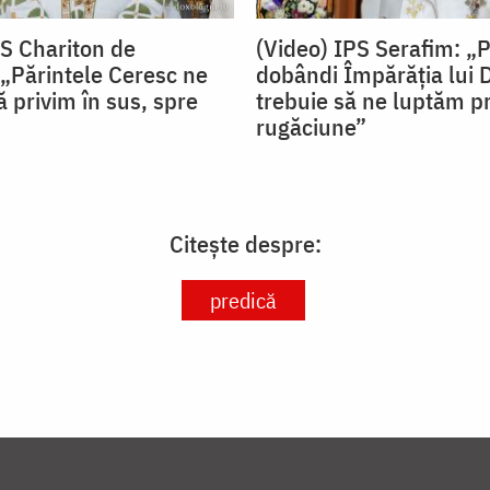
PS Chariton de
(Video) IPS Serafim: „
„Părintele Ceresc ne
dobândi Împărăția lui
 privim în sus, spre
trebuie să ne luptăm pr
rugăciune”
Citește despre:
predică