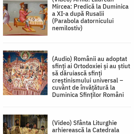
Mircea: Predică la Duminica
a XI-a după Rusalii
(Parabola datornicului
nemilostiv)
(Audio) Românii au adoptat
sfinți ai Ortodoxiei și au știut
să dăruiască sfinți
creștinismului universal –
cuvânt de învățătură la
Duminica Sfinților Români
(Video) Sfânta Liturghie
arhierească la Catedrala