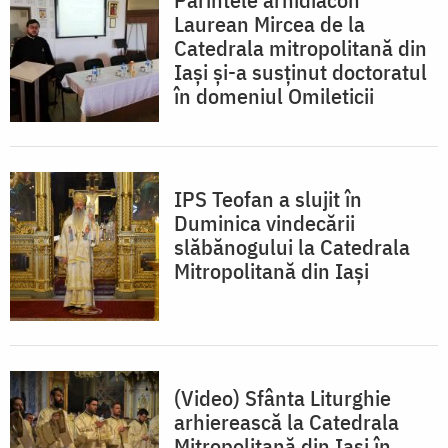
Laurean Mircea de la
Catedrala mitropolitană din
Iași și-a susținut doctoratul
în domeniul Omileticii
IPS Teofan a slujit în
Duminica vindecării
slăbănogului la Catedrala
Mitropolitană din Iași
(Video) Sfânta Liturghie
arhierească la Catedrala
Mitropolitană din Iași în