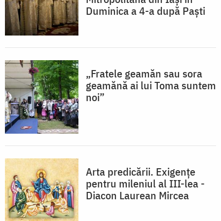
Duminica a 4-a după Paști
„Fratele geamăn sau sora
geamănă ai lui Toma suntem
noi”
Arta predicării. Exigențe
pentru mileniul al III-lea -
Diacon Laurean Mircea