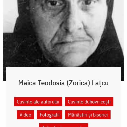
Maica Teodosia (Zorica) Lațcu
Cuvinte ale autorului
Cuvinte duhovnicești
Video
Fotografii
Mănăstiri și biserici