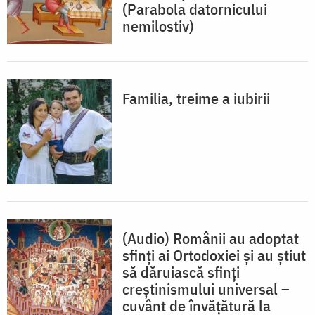
(Parabola datornicului
nemilostiv)
Familia, treime a iubirii
(Audio) Românii au adoptat
sfinți ai Ortodoxiei și au știut
să dăruiască sfinți
creștinismului universal –
cuvânt de învățătură la