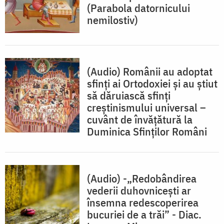
(Parabola datornicului
nemilostiv)
(Audio) Românii au adoptat
sfinți ai Ortodoxiei și au știut
să dăruiască sfinți
creștinismului universal –
cuvânt de învățătură la
Duminica Sfinților Români
(Audio) -„Redobândirea
vederii duhovniceşti ar
însemna redescoperirea
bucuriei de a trăi” - Diac.