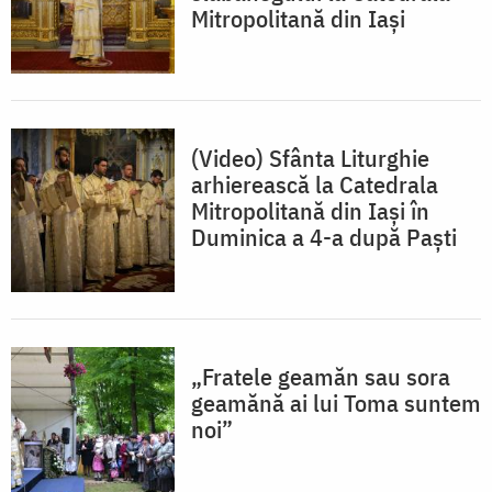
Mitropolitană din Iași
(Video) Sfânta Liturghie
arhierească la Catedrala
Mitropolitană din Iași în
Duminica a 4-a după Paști
„Fratele geamăn sau sora
geamănă ai lui Toma suntem
noi”