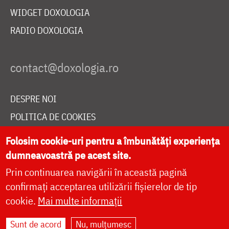
WIDGET DOXOLOGIA
RADIO DOXOLOGIA
DESPRE NOI
POLITICA DE COOKIES
DONEAZĂ ONLINE PENTRU CATEDRALA NAȚIONALĂ
Folosim cookie-uri pentru a îmbunătăți experiența
dumneavoastră pe acest site.
Prin continuarea navigării în această pagină
LIVE
confirmați acceptarea utilizării fișierelor de tip
cookie.
Mai multe informații
Site dezvoltat de
DOXOLOGIA MEDIA
,
Sunt de acord
Nu, mulțumesc