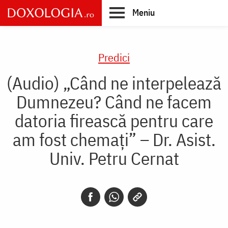
Skip
Meniu
to
main
Main
content
navigation
Predici
(Audio) „Când ne interpelează
Dumnezeu? Când ne facem
datoria firească pentru care
am fost chemați” – Dr. Asist.
Univ. Petru Cernat