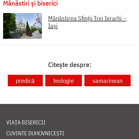
Mănăstiri și biserici
Mănăstirea Sfinții Trei Ierarhi –
Iași
Citește despre:
predică
teologie
samarinean
VIAȚA BISERICII
CUVINTE DUHOVNICEȘTI