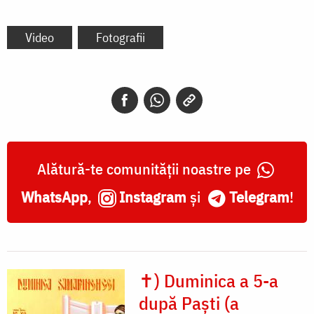
Video
Fotografii
Alătură-te comunității noastre pe
WhatsApp
,
Instagram
și
Telegram
!
✝) Duminica a 5-a
după Paști (a