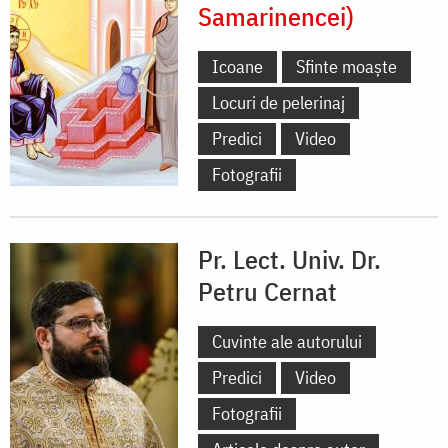
Samarinencei)
Icoane
Sfinte moaște
Locuri de pelerinaj
Predici
Video
Fotografii
Pr. Lect. Univ. Dr.
Petru Cernat
Cuvinte ale autorului
Predici
Video
Fotografii