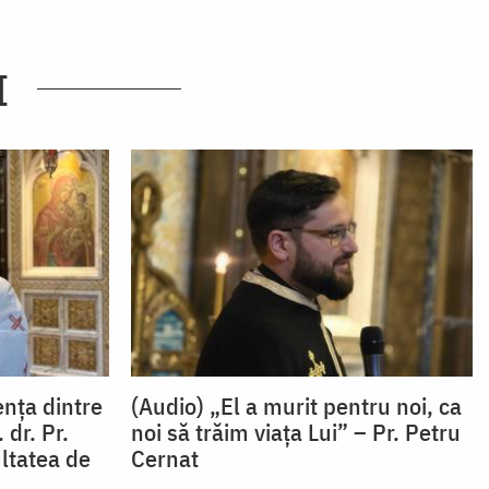
I
ența dintre
(Audio) „El a murit pentru noi, ca
 dr. Pr.
noi să trăim viața Lui” – Pr. Petru
ltatea de
Cernat