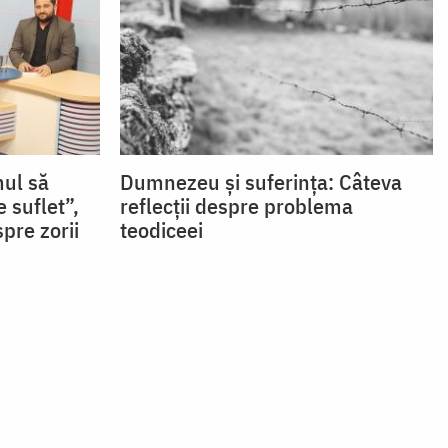
mul să
Dumnezeu și suferința: Câteva
e suflet”,
reflecții despre problema
pre zorii
teodiceei