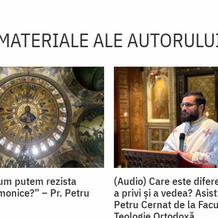
MATERIALE ALE AUTORULU
um putem rezista
(Audio) Care este difer
emonice?” – Pr. Petru
a privi și a vedea? Asist.
Petru Cernat de la Facu
Teologie Ortodoxă