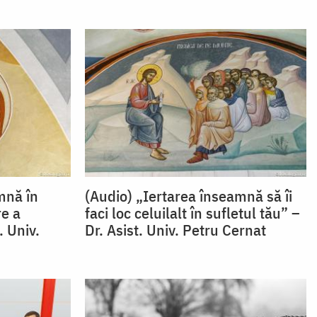
mnă în
(Audio) „Iertarea înseamnă să îi
e a
faci loc celuilalt în sufletul tău” –
. Univ.
Dr. Asist. Univ. Petru Cernat