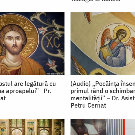
ostul are legătură cu
(Audio) „Pocăința înse
a aproapelui”– Pr.
primul rând o schimbar
at
mentalității” – Dr. Asist
Petru Cernat