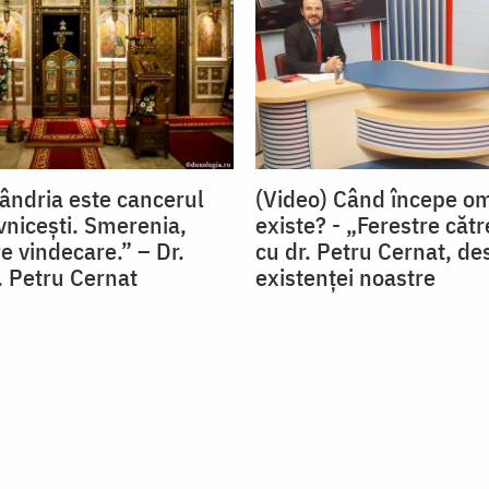
ândria este cancerul
(Video) Când începe o
vnicești. Smerenia,
existe? - „Ferestre cătr
e vindecare.” – Dr.
cu dr. Petru Cernat, des
. Petru Cernat
existenţei noastre