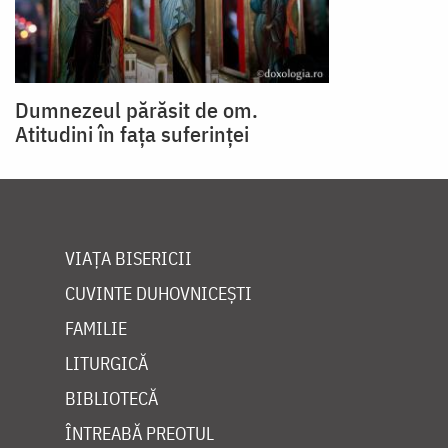
Dumnezeul părăsit de om.
Atitudini în fața suferinței
VIAȚA BISERICII
CUVINTE DUHOVNICEȘTI
FAMILIE
LITURGICĂ
BIBLIOTECĂ
ÎNTREABĂ PREOTUL