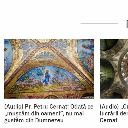
(Audio) Pr. Petru Cernat: Odată ce
(Audio) „C
„mușcăm din oameni”, nu mai
lucrării d
gustăm din Dumnezeu
Cernat