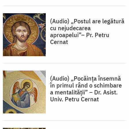
(Audio) „Postul are legătură
cu nejudecarea
aproapelui”– Pr. Petru
Cernat
(Audio) „Pocăința însemnă
în primul rând o schimbare
a mentalității” – Dr. Asist.
Univ. Petru Cernat