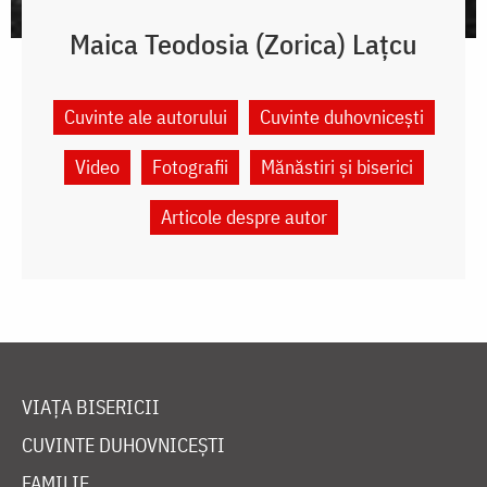
Maica Teodosia (Zorica) Lațcu
Cuvinte ale autorului
Cuvinte duhovnicești
Video
Fotografii
Mănăstiri și biserici
Articole despre autor
VIAȚA BISERICII
CUVINTE DUHOVNICEȘTI
FAMILIE