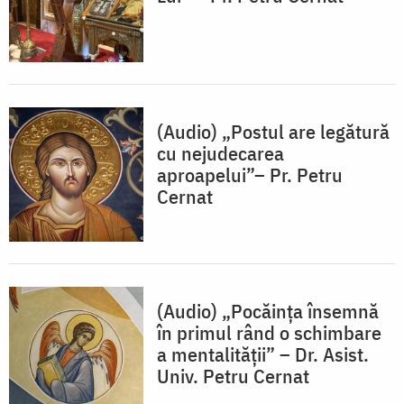
(Audio) „Postul are legătură
cu nejudecarea
aproapelui”– Pr. Petru
Cernat
(Audio) „Pocăința însemnă
în primul rând o schimbare
a mentalității” – Dr. Asist.
Univ. Petru Cernat