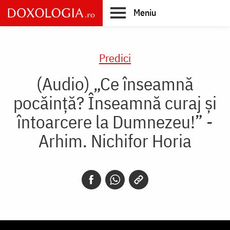
Skip
Meniu
to
main
Main
content
navigation
Predici
(Audio) „Ce înseamnă
pocăință? Înseamnă curaj și
întoarcere la Dumnezeu!” -
Arhim. Nichifor Horia