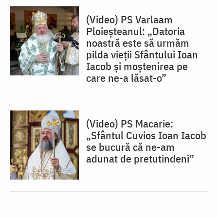
(Video) PS Varlaam
Ploieșteanul: „Datoria
noastră este să urmăm
pilda vieții Sfântului Ioan
Iacob și moștenirea pe
care ne-a lăsat-o”
(Video) PS Macarie:
„Sfântul Cuvios Ioan Iacob
se bucură că ne-am
adunat de pretutindeni”