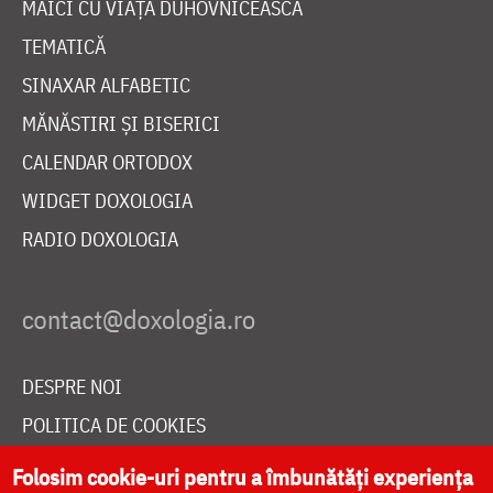
MAICI CU VIAȚĂ DUHOVNICEASCĂ
TEMATICĂ
SINAXAR ALFABETIC
MĂNĂSTIRI ȘI BISERICI
CALENDAR ORTODOX
WIDGET DOXOLOGIA
RADIO DOXOLOGIA
DESPRE NOI
POLITICA DE COOKIES
DONEAZĂ ONLINE PENTRU CATEDRALA NAȚIONALĂ
Folosim cookie-uri pentru a îmbunătăți experiența