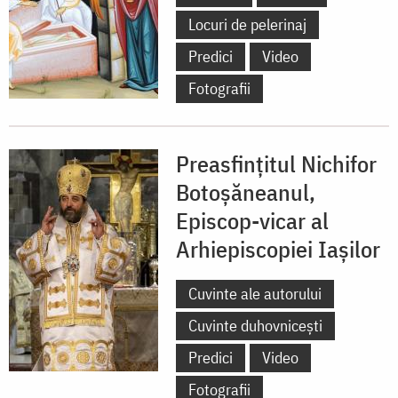
Locuri de pelerinaj
Predici
Video
Fotografii
Preasfințitul Nichifor
Botoșăneanul,
Episcop-vicar al
Arhiepiscopiei Iașilor
Cuvinte ale autorului
Cuvinte duhovnicești
Predici
Video
Fotografii