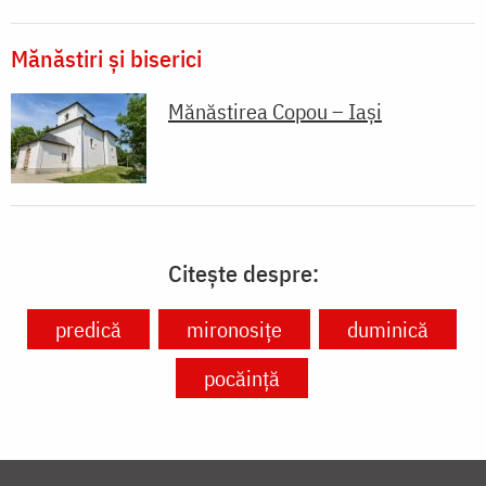
Mănăstiri și biserici
Mănăstirea Copou – Iași
Citește despre:
predică
mironosițe
duminică
pocăință