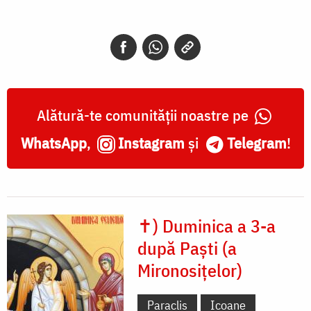
Alătură-te comunității noastre pe
WhatsApp
,
Instagram
și
Telegram
!
✝) Duminica a 3-a
după Paști (a
Mironosițelor)
Paraclis
Icoane