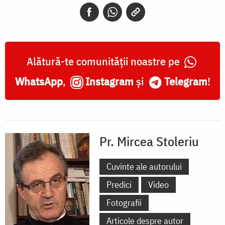
Alătură-te comunității noastre pe
WhatsApp
,
Instagram
și
Telegram
!
Pr. Mircea Stoleriu
Cuvinte ale autorului
Predici
Video
Fotografii
Articole despre autor