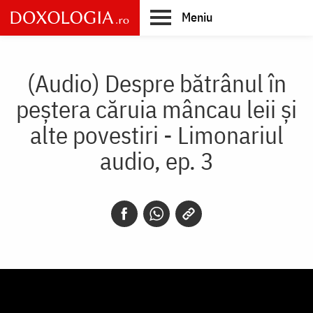
Skip
Meniu
to
main
Main
content
navigation
(Audio) Despre bătrânul în
peștera căruia mâncau leii și
alte povestiri - Limonariul
audio, ep. 3