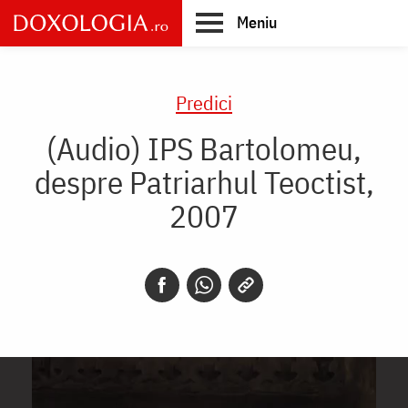
Skip
Meniu
to
main
Main
content
navigation
Predici
(Audio) IPS Bartolomeu,
despre Patriarhul Teoctist,
2007