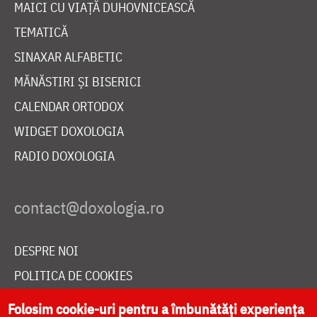
MAICI CU VIAȚĂ DUHOVNICEASCĂ
TEMATICĂ
SINAXAR ALFABETIC
MĂNĂSTIRI ȘI BISERICI
CALENDAR ORTODOX
WIDGET DOXOLOGIA
RADIO DOXOLOGIA
DESPRE NOI
POLITICA DE COOKIES
DONEAZĂ ONLINE PENTRU CATEDRALA NAȚIONALĂ
Folosim cookie-uri pentru a îmbunătăți experiența