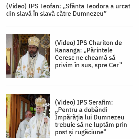
(Video) IPS Teofan: „Sfânta Teodora a urcat
din slavă în slavă către Dumnezeu”
(Video) IPS Chariton de
Kananga: „Părintele
Ceresc ne cheamă să
privim în sus, spre Cer”
(Video) IPS Serafim:
„Pentru a dobândi
Împărăția lui Dumnezeu
trebuie să ne luptăm prin
post și rugăciune”