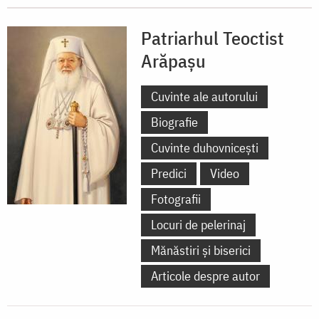
Patriarhul Teoctist
Arăpașu
Cuvinte ale autorului
Biografie
Cuvinte duhovnicești
Predici
Video
Fotografii
Locuri de pelerinaj
Mănăstiri și biserici
Articole despre autor