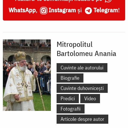
WhatsApp
,
Instagram
și
Telegram
!
Mitropolitul
Bartolomeu Anania
Cuvinte ale autorului
Biografie
Cuvinte duhovnicești
Predici
Video
Fotografii
Articole despre autor