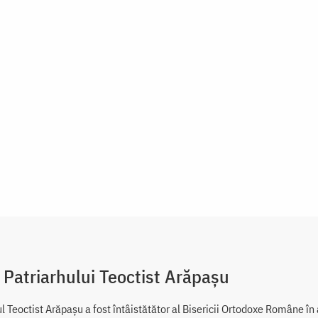
 Patriarhului Teoctist Arăpașu
ul Teoctist Arăpașu a fost întâistătător al Bisericii Ortodoxe Române î