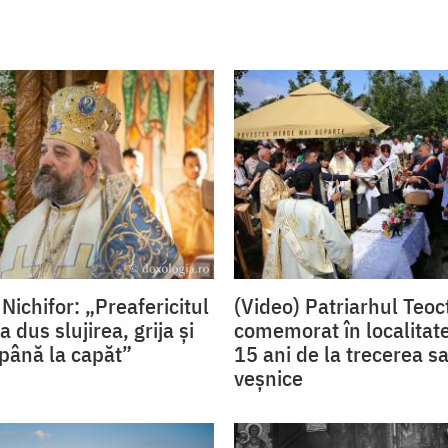
Nichifor: „Preafericitul
(Video) Patriarhul Teoct
a dus slujirea, grija și
comemorat în localitate
până la capăt”
15 ani de la trecerea sa
veșnice