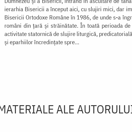
Dumnezeu și a Bisericii, intrând în ascultare de tânăr
ierarhia Bisericii a început aici, cu slujiri mici, dar
Bisericii Ortodoxe Române în 1986, de unde s-a îngriji
români din țară și străinătate. În toată perioada de s
activitate statornică de slujire liturgică, predicatorială
și eparhiilor încredințate spre...
MATERIALE ALE AUTORULU