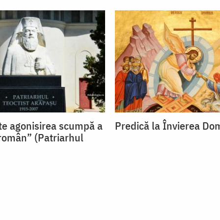
te agonisirea scumpă a
Predică la Învierea Do
român” (Patriarhul