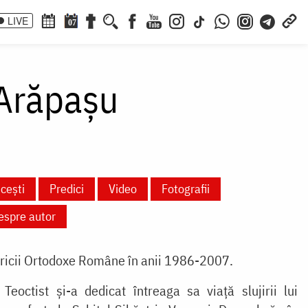
LIVE
07
 Arăpașu
cești
Predici
Video
Fotografii
despre autor
isericii Ortodoxe Române în anii 1986-2007.
Teoctist și-a dedicat întreaga sa viață slujirii lui