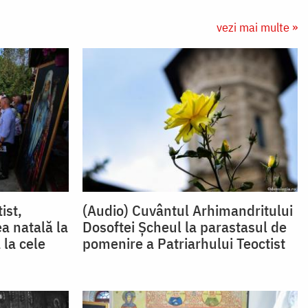
vezi mai multe »
ist,
(Audio) Cuvântul Arhimandritului
a natală la
Dosoftei Șcheul la parastasul de
 la cele
pomenire a Patriarhului Teoctist