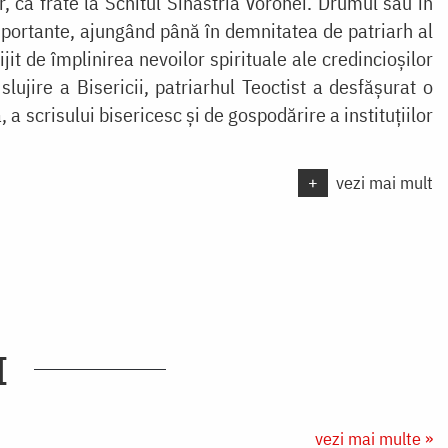
, ca frate la Schitul Sihăstria Voronei. Drumul său în
 importante, ajungând până în demnitatea de patriarh al
t de împlinirea nevoilor spirituale ale credincioșilor
lujire a Bisericii, patriarhul Teoctist a desfășurat o
, a scrisului bisericesc și de gospodărire a instituțiilor
+
vezi mai mult
I
vezi mai multe »