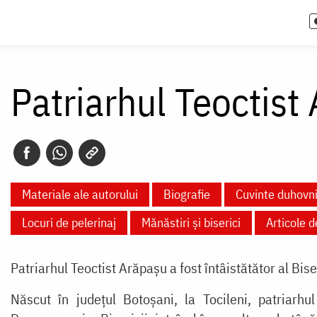
Patriarhul Teoctist
Materiale ale autorului
Biografie
Cuvinte duhovni
Locuri de pelerinaj
Mănăstiri și biserici
Articole 
Patriarhul Teoctist Arăpașu a fost întâistătător al B
Născut în județul Botoșani, la Tocileni, patriarhul 