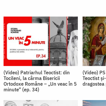
(Video) Patriarhul Teoctist: din
(Video) PS 
Tocileni, la cârma Bisericii
Teoctist și-
Ortodoxe Române – „Un veac în 5
dragostea 
minute” (ep. 34)