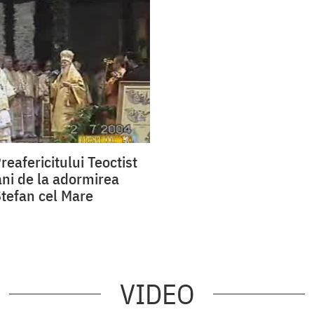
eafericitului Teoctist
ani de la adormirea
Ștefan cel Mare
VIDEO