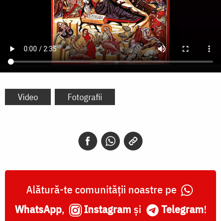
Video
Fotografii
Alătură-te comunității noastre pe
WhatsApp
,
Instagram
și
Telegram
!