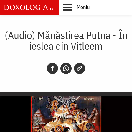
Skip
Meniu
to
main
Main
content
navigation
(Audio) Mănăstirea Putna - În
ieslea din Vitleem