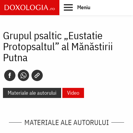
Skip
Meniu
to
main
Main
content
navigation
Grupul psaltic „Eustatie
Protopsaltul” al Mănăstirii
Putna
Materiale ale autorului
Video
MATERIALE ALE AUTORULUI