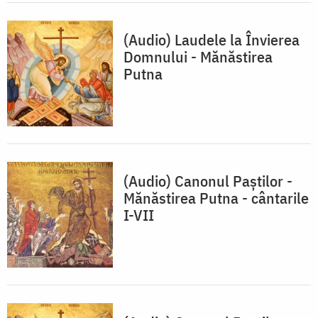
(Audio) Laudele la Învierea
Domnului - Mănăstirea
Putna
(Audio) Canonul Paştilor -
Mănăstirea Putna - cântarile
I-VII