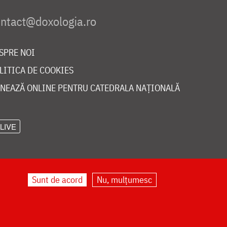
SPRE NOI
LITICA DE COOKIES
NEAZĂ ONLINE PENTRU CATEDRALA NAȚIONALĂ
LIVE
Sunt de acord
Nu, mulțumesc
©
doxologia.ro