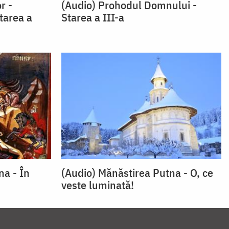
r -
(Audio) Prohodul Domnului -
tarea a
Starea a III-a
na - În
(Audio) Mănăstirea Putna - O, ce
veste luminată!