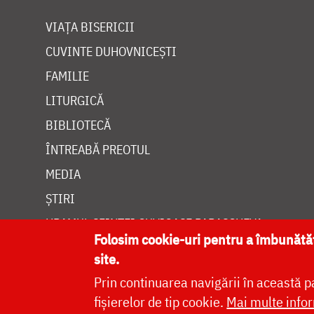
VIAȚA BISERICII
CUVINTE DUHOVNICEȘTI
FAMILIE
LITURGICĂ
BIBLIOTECĂ
ÎNTREABĂ PREOTUL
MEDIA
ȘTIRI
HRAMUL SFINTEI CUVIOASE PARASCHEVA
Folosim cookie-uri pentru a îmbunăt
site.
Prin continuarea navigării în această p
fișierelor de tip cookie.
Mai multe infor
Site dezvolt