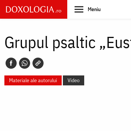
Skip
Meniu
to
main
Main
content
navigation
Grupul psaltic „Eus
Materiale ale autorului
Video