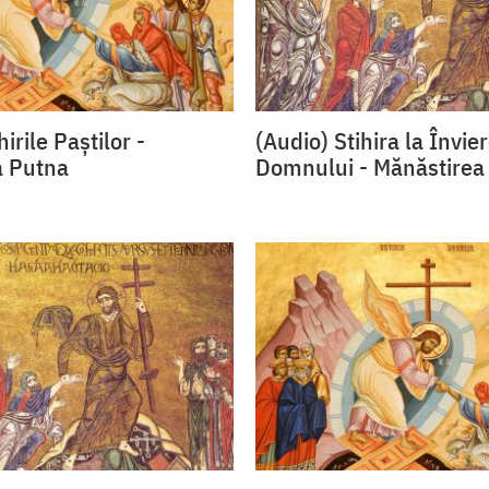
irile Paştilor -
(Audio) Stihira la Învie
a Putna
Domnului - Mănăstirea