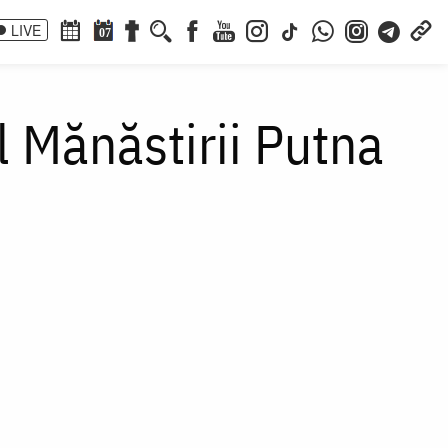
LIVE
07
l Mănăstirii Putna