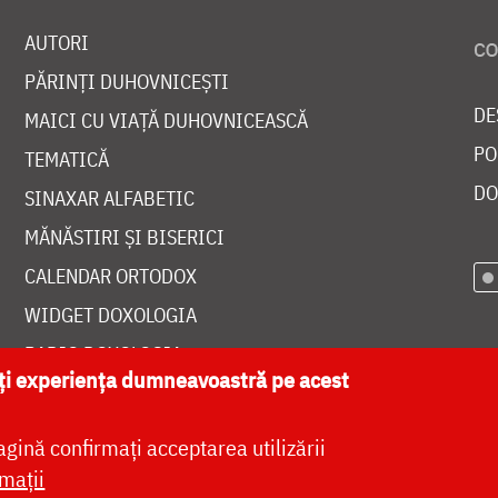
AUTORI
PĂRINȚI DUHOVNICEȘTI
DE
MAICI CU VIAȚĂ DUHOVNICEASCĂ
PO
TEMATICĂ
DO
SINAXAR ALFABETIC
MĂNĂSTIRI ȘI BISERICI
CALENDAR ORTODOX
WIDGET DOXOLOGIA
RADIO DOXOLOGIA
ăți experiența dumneavoastră pe acest
agină confirmați acceptarea utilizării
mații
at de
DOXOLOGIA MEDIA
, Arhiepiscopia Iașilor | 