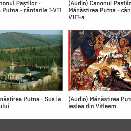
nonul Paştilor -
(Audio) Canonul Paştilo
 Putna - cântarile I-VII
Mănăstirea Putna - cân
VIII-a
năstirea Putna - Sus la
(Audio) Mănăstirea Put
ului
ieslea din Vitleem