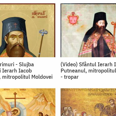
rimuri - Slujba
(Video) Sfântul Ierarh 
i Ierarh Iacob
Putneanul, mitropolitu
 mitropolitul Moldovei
- tropar