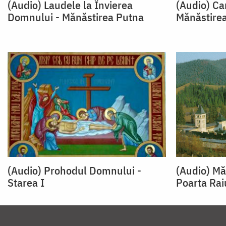
(Audio) Laudele la Învierea
(Audio) Ca
Domnului - Mănăstirea Putna
Mănăstirea
(Audio) Prohodul Domnului -
(Audio) Mă
Starea I
Poarta Rai