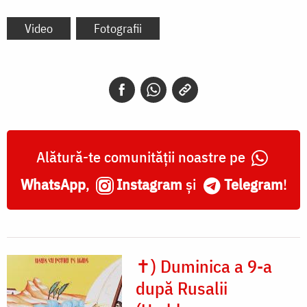
Video
Fotografii
Alătură-te comunității noastre pe
WhatsApp
,
Instagram
și
Telegram
!
✝) Duminica a 9-a
după Rusalii