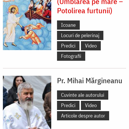
(Umblarea pe mare –
Potolirea furtunii)
Icoane
Locuri de pelerinaj
Predici
Video
Fotografii
Pr. Mihai Mărgineanu
Cuvinte ale autorului
Predici
Video
Articole despre autor