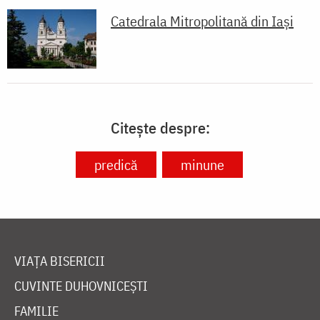
Catedrala Mitropolitană din Iaşi
Citește despre:
predică
minune
VIAȚA BISERICII
CUVINTE DUHOVNICEȘTI
FAMILIE