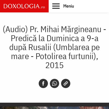
Skip
Meniu
to
main
Main
content
navigation
(Audio) Pr. Mihai Mărgineanu -
Predică la Duminica a 9-a
după Rusalii (Umblarea pe
mare - Potolirea furtunii),
2015