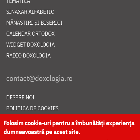
TEMATICĂ
SINAXAR ALFABETIC
MĂNĂSTIRI ȘI BISERICI
CALENDAR ORTODOX
WIDGET DOXOLOGIA
RADIO DOXOLOGIA
DESPRE NOI
POLITICA DE COOKIES
DONEAZĂ ONLINE PENTRU CATEDRALA NAȚIONALĂ
Folosim cookie-uri pentru a îmbunătăți experiența
dumneavoastră pe acest site.