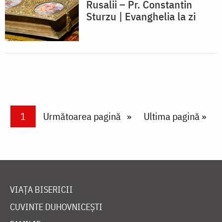
Rusalii – Pr. Constantin
Sturzu | Evanghelia la zi
Paginare
Current page
1
Next page
Următoarea pagină
Last page
Ultima pagină »
VIAȚA BISERICII
CUVINTE DUHOVNICEȘTI