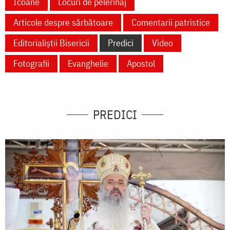
Icoane
Locuri de pelerinaj
Articole despre sărbătoare
Comentarii patristice
Editorialiștii Bisericii
Predici
Video
Fotografii
Evanghelie
Apostol
PREDICI