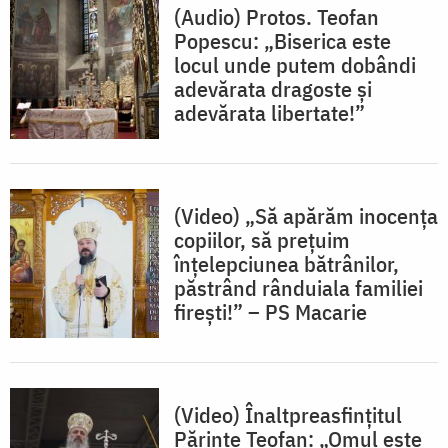
(Audio) Protos. Teofan
Popescu: „Biserica este
locul unde putem dobândi
adevărata dragoste și
adevărata libertate!”
(Video) „Să apărăm inocența
copiilor, să prețuim
înțelepciunea bătrânilor,
păstrând rânduiala familiei
firești!” – PS Macarie
(Video) Înaltpreasfințitul
Părinte Teofan: „Omul este