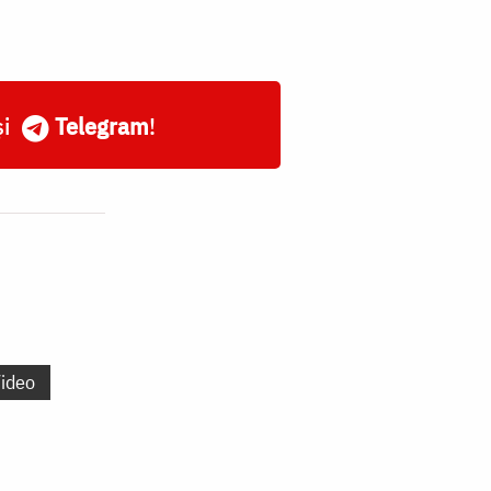
și
Telegram
!
ideo