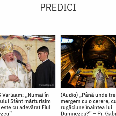
PREDICI
S Varlaam: „Numai în
(Audio) „Până unde tre
ului Sfânt mărturisim
mergem cu o cerere, cu
 este cu adevărat Fiul
rugăciune înaintea lui
ezeu”
Dumnezeu?” – Pr. Gabri