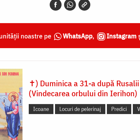
nității noastre pe
WhatsApp
,
Instagram
✝) Duminica a 31-a după Rusalii
(Vindecarea orbului din Ierihon)
Icoane
Locuri de pelerinaj
Predici
V