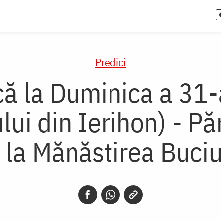
Predici
că la Duminica a 31-
lui din Ierihon) - Pă
e la Mănăstirea Buci