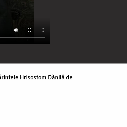
ărintele Hrisostom Dănilă de