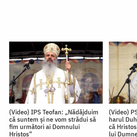
(Video) IPS Teofan: „Nădăjduim
(Video) P
că suntem și ne vom strădui să
harul Duh
fim următori ai Domnului
că Hristos
Hristos”
lui Dumn