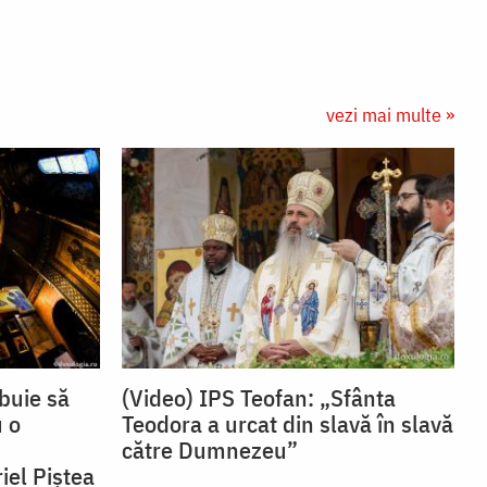
vezi mai multe »
buie să
(Video) IPS Teofan: „Sfânta
 o
Teodora a urcat din slavă în slavă
către Dumnezeu”
el Piștea