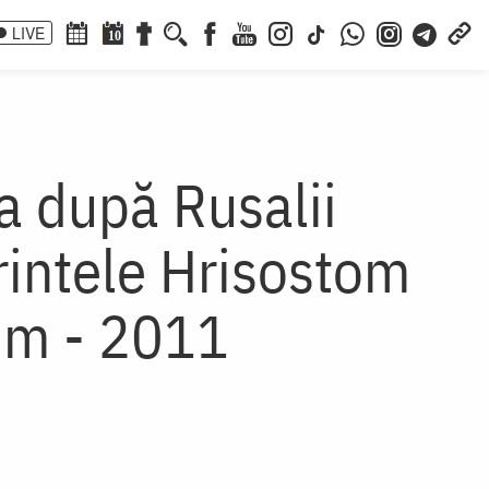
LIVE
10
a după Rusalii
rintele Hrisostom
um - 2011