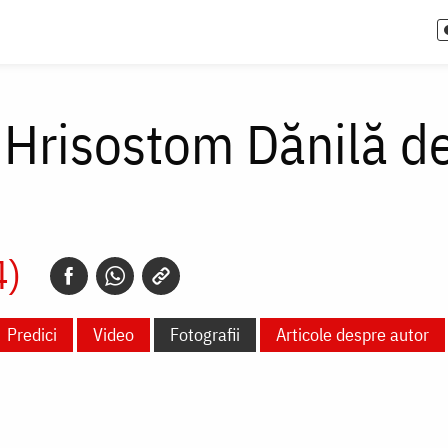
 Hrisostom Dănilă d
4)
Predici
Video
Fotografii
Articole despre autor