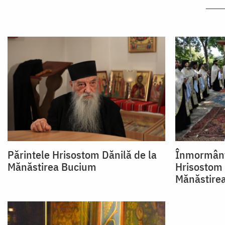
Părintele Hrisostom Dănilă de la
Înmormânt
Mănăstirea Bucium
Hrisostom 
Mănăstire