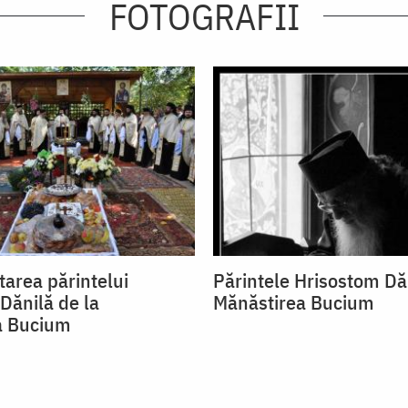
FOTOGRAFII
area părintelui
Părintele Hrisostom Dăn
Dănilă de la
Mănăstirea Bucium
a Bucium