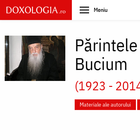
Skip
Meniu
to
main
Main
content
navigation
Părintele
Bucium
(1923 - 201
Materiale ale autorului