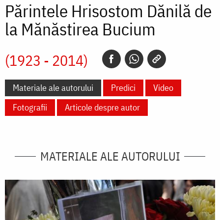
Părintele Hrisostom Dănilă de
la Mănăstirea Bucium
(1923 - 2014)
Materiale ale autorului
Predici
Video
Fotografii
Articole despre autor
MATERIALE ALE AUTORULUI