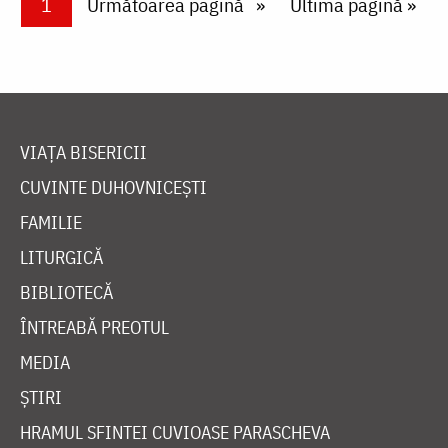
Current page
1
Next page
Următoarea pagină
Last page
Ultima pagină »
VIAȚA BISERICII
CUVINTE DUHOVNICEȘTI
FAMILIE
LITURGICĂ
BIBLIOTECĂ
ÎNTREABĂ PREOTUL
MEDIA
ȘTIRI
HRAMUL SFINTEI CUVIOASE PARASCHEVA