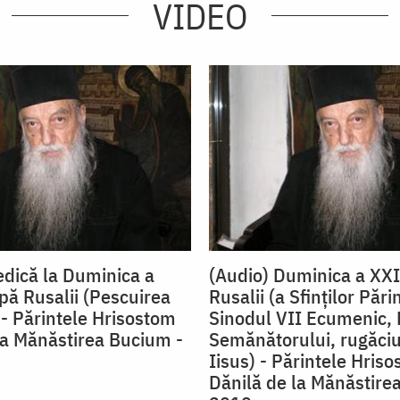
VIDEO
edică la Duminica a
(Audio) Duminica a XX
pă Rusalii (Pescuirea
Rusalii (a Sfinţilor Părin
- Părintele Hrisostom
Sinodul VII Ecumenic, 
la Mănăstirea Bucium -
Semănătorului, rugăciu
Iisus) - Părintele Hris
Dănilă de la Mănăstire