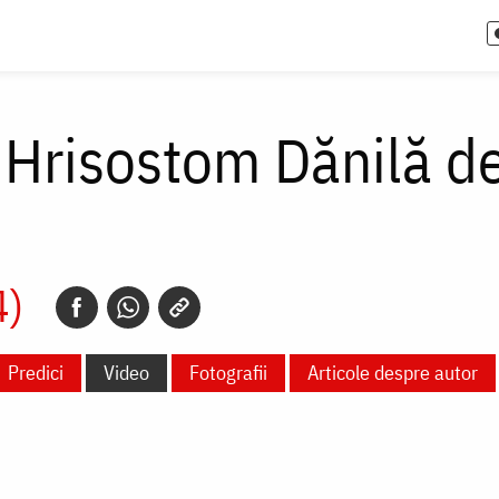
 Hrisostom Dănilă d
4)
Predici
Video
Fotografii
Articole despre autor