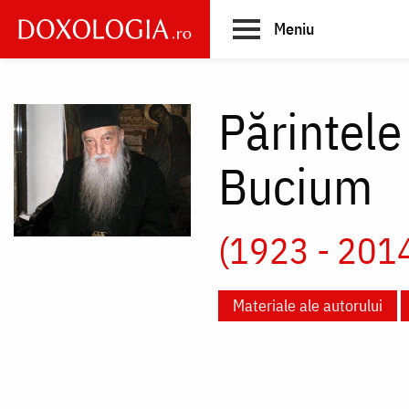
Skip
Meniu
to
main
Main
content
navigation
Părintele
Bucium
(1923 - 201
Materiale ale autorului