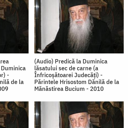
area
(Audio) Predică la Duminica
. Duminica
lăsatului sec de carne (a
r) -
Înfricoşătoarei Judecăţi) -
ilă de la
Părintele Hrisostom Dănilă de la
009
Mănăstirea Bucium - 2010