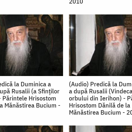
2010
edică la Duminica a
(Audio) Predică la Dum
pă Rusalii (a Sfinţilor
a după Rusalii (Vindec
- Părintele Hrisostom
orbului din Ierihon) - P
la Mănăstirea Bucium -
Hrisostom Dănilă de la
Mănăstirea Bucium - 2