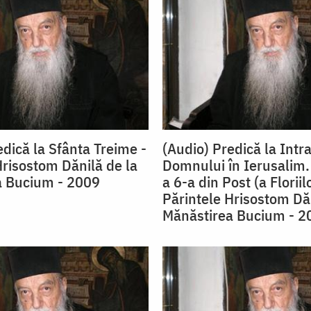
edică la Sfânta Treime -
(Audio) Predică la Intr
Hrisostom Dănilă de la
Domnului în Ierusalim
a Bucium - 2009
a 6-a din Post (a Floriilo
Părintele Hrisostom Dăn
Mănăstirea Bucium - 2