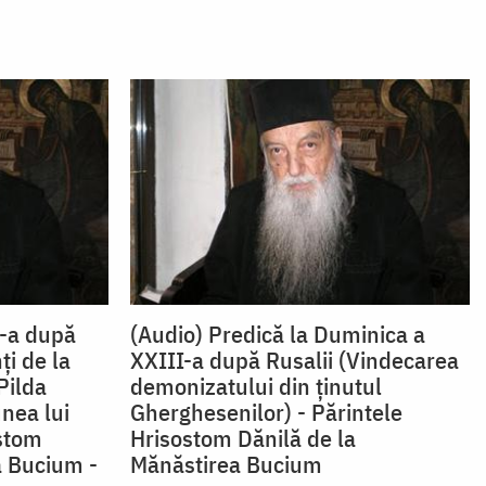
I-a după
(Audio) Predică la Duminica a
ţi de la
XXIII-a după Rusalii (Vindecarea
Pilda
demonizatului din ținutul
nea lui
Gherghesenilor) - Părintele
ostom
Hrisostom Dănilă de la
a Bucium -
Mănăstirea Bucium