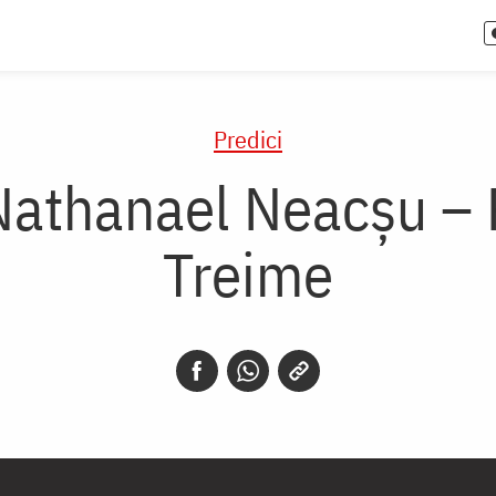
Predici
Nathanael Neacşu – 
Treime