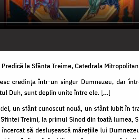
Predică la Sfânta Treime, Catedrala Mitropolitana
sesc credința într-un singur Dumnezeu, dar într
ul Duh, sunt deplin unite între ele. [...]
dei, un sfânt cunoscut nouă, un sfânt iubit în tr
 Sfintei Treimi, la primul Sinod din toată lumea,
u încercat să deslușească mărețiile lui Dumnezeu