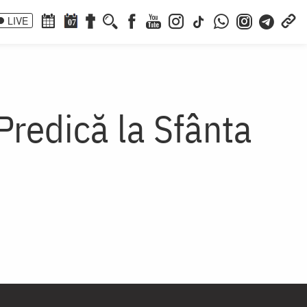
LIVE
07
Predică la Sfânta