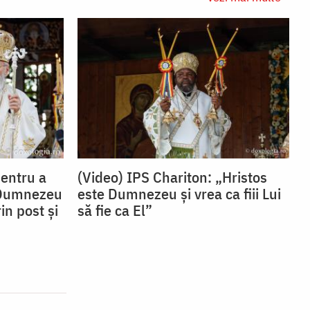
Pentru a
(Video) IPS Chariton: „Hristos
 Dumnezeu
este Dumnezeu și vrea ca fiii Lui
in post și
să fie ca El”