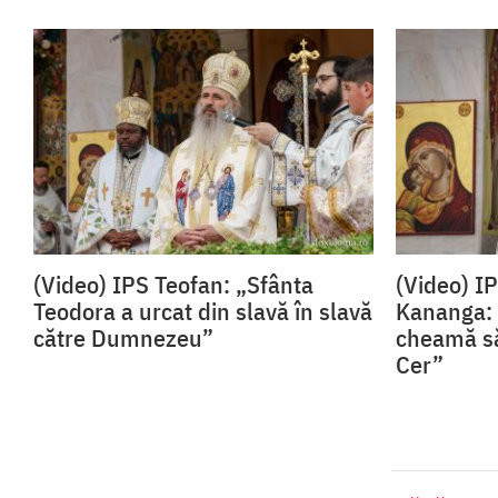
(Video) IPS Teofan: „Sfânta
(Video) I
Teodora a urcat din slavă în slavă
Kananga: 
către Dumnezeu”
cheamă să
Cer”