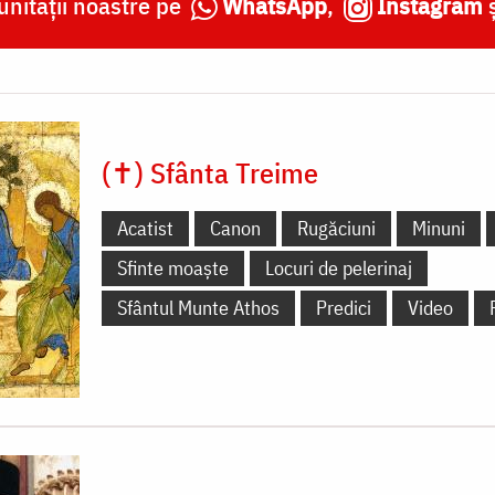
nității noastre pe
WhatsApp
,
Instagram
(✝) Sfânta Treime
Acatist
Canon
Rugăciuni
Minuni
Sfinte moaște
Locuri de pelerinaj
Sfântul Munte Athos
Predici
Video