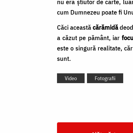
nu era știutor de carte, luâ
cum Dumnezeu poate fi Unul 
Căci această
cărămidă
deod
a căzut pe pământ, iar
focu
este o singură realitate, că
sunt.
Video
Fotografii