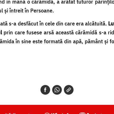
nd în mână o cărămidă, a arătat tuturor părințilo
și întreit în Persoane.
ată s-a desfăcut în cele din care era alcătuită.
Lu
l
prin care fusese arsă această cărămidă s-a ridi
rămida în sine este formată din apă, pământ și fo