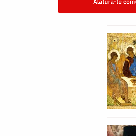
Alătură-te comu