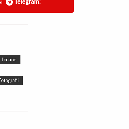
și
Telegram
!
Icoane
Fotografii