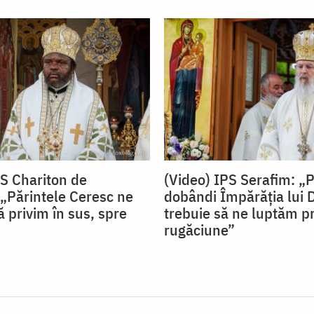
PS Chariton de
(Video) IPS Serafim: „
„Părintele Ceresc ne
dobândi Împărăția lui
 privim în sus, spre
trebuie să ne luptăm pr
rugăciune”