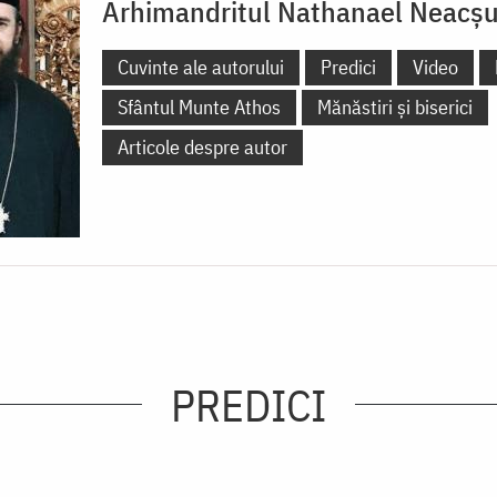
Arhimandritul Nathanael Neacş
Cuvinte ale autorului
Predici
Video
Sfântul Munte Athos
Mănăstiri și biserici
Articole despre autor
PREDICI