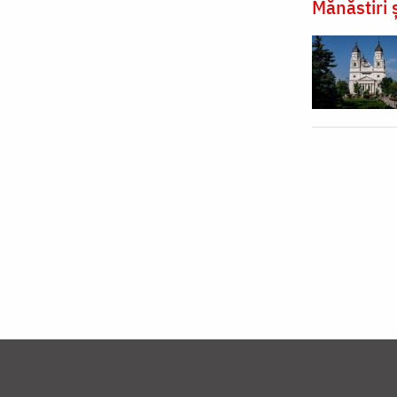
Mănăstiri ș