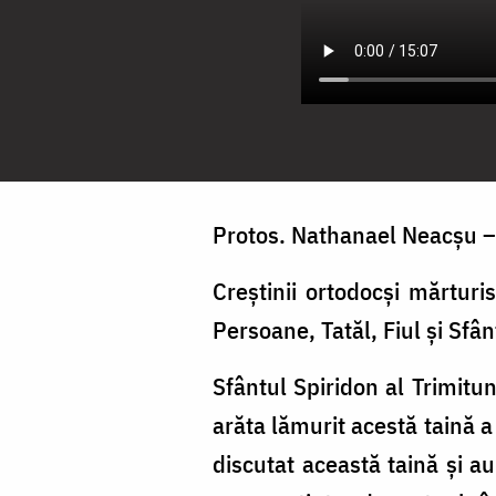
Protos. Nathanael Neacşu – 
Creștinii ortodocși mărturi
Persoane, Tatăl, Fiul și Sfânt
Sfântul Spiridon al Trimitun
arăta lămurit acestă taină a
discutat această taină și a