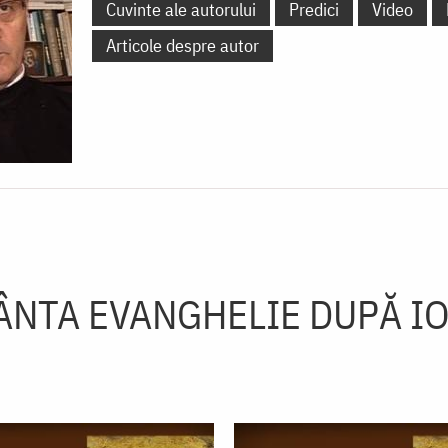
Cuvinte ale autorului
Predici
Video
Articole despre autor
ÂNTA EVANGHELIE DUPĂ I