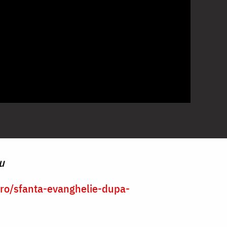
u
a.ro/sfanta-evanghelie-dupa-