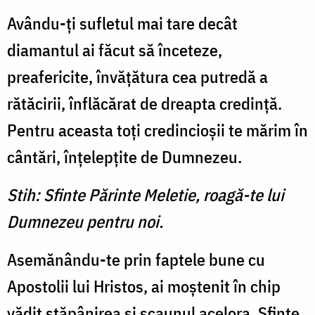
Avându-ţi sufletul mai tare decât
diamantul ai făcut să înceteze,
preafericite, învăţătura cea putredă a
rătăcirii, înflăcărat de dreapta credinţă.
Pentru aceasta toţi credincioşii te mărim în
cântări, înţelepţite de Dumnezeu.
Stih: Sfinte Părinte Meletie, roagă-te lui
Dumnezeu pentru noi.
Asemănându-te prin faptele bune cu
Apostolii lui Hristos, ai moştenit în chip
vădit stăpânirea şi scaunul acelora, Sfinte