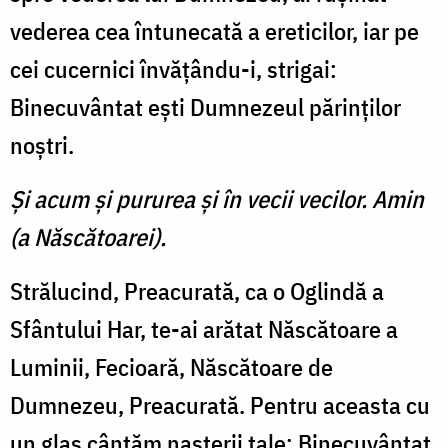
vederea cea întunecată a ereticilor, iar pe
cei cucernici învăţându-i, strigai:
Binecuvântat eşti Dumnezeul părinţilor
noştri.
Şi acum şi pururea şi în vecii vecilor. Amin
(a Născătoarei).
Strălucind, Preacurată, ca o Oglindă a
Sfântului Har, te-ai arătat Născătoare a
Luminii, Fecioară, Născătoare de
Dumnezeu, Preacurată. Pentru aceasta cu
un glas cântăm naşterii tale: Binecuvântat