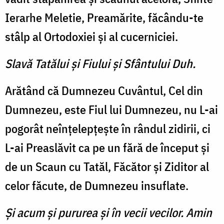
Ierarhe Meletie, Preamărite, făcându-te
stâlp al Ortodoxiei şi al cucerniciei.
Slavă Tatălui şi Fiului şi Sfântului Duh.
Arătând că Dumnezeu Cuvântul, Cel din
Dumnezeu, este Fiul lui Dumnezeu, nu L-ai
pogorât neînţelepţeşte în rândul zidirii, ci
L-ai Preaslăvit ca pe un fără de început şi
de un Scaun cu Tatăl, Făcător şi Ziditor al
celor făcute, de Dumnezeu insuflate.
Şi acum şi pururea şi în vecii vecilor. Amin