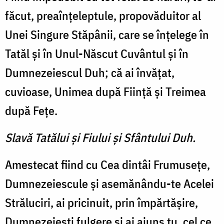
făcut, preaînţeleptule, propovăduitor al
Unei Singure Stăpânii, care se înţelege în
Tatăl şi în Unul-Născut Cuvântul şi în
Dumnezeiescul Duh; că ai învăţat,
cuvioase, Unimea după Fiinţă şi Treimea
după Feţe.
Slavă Tatălui şi Fiului şi Sfântului Duh.
Amestecat fiind cu Cea dintâi Frumuseţe,
Dumnezeiescule şi asemănându-te Acelei
Străluciri, ai pricinuit, prin împărtăşire,
Dumnezeieşti fulgere şi ai ajuns tu, cel ce