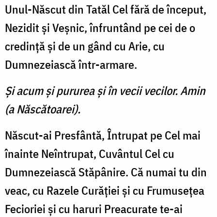
Unul-Născut din Tatăl Cel fără de început,
Nezidit şi Veşnic, înfruntând pe cei de o
credinţă şi de un gând cu Arie, cu
Dumnezeiască într-armare.
Şi acum şi pururea şi în vecii vecilor. Amin
(a Născătoarei).
Născut-ai Presfântă, Întrupat pe Cel mai
înainte Neîntrupat, Cuvântul Cel cu
Dumnezeiască Stăpânire. Că numai tu din
veac, cu Razele Curăţiei şi cu Frumuseţea
Fecioriei şi cu haruri Preacurate te-ai