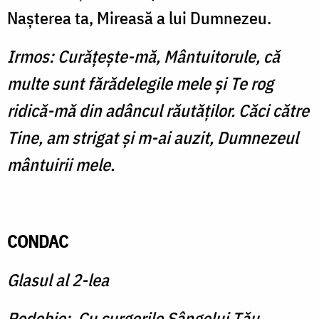
Naşterea ta, Mireasă a lui Dumnezeu.
Irmos: Curăţeşte-mă, Mântuitorule, că
multe sunt fărădelegile mele şi Te rog
ridică-mă din adâncul răutăţilor. Căci către
Tine, am strigat şi m-ai auzit, Dumnezeul
mântuirii mele.
CONDAC
Glasul al 2-lea
Podobie: Cu curgerile Sângelui Tău...