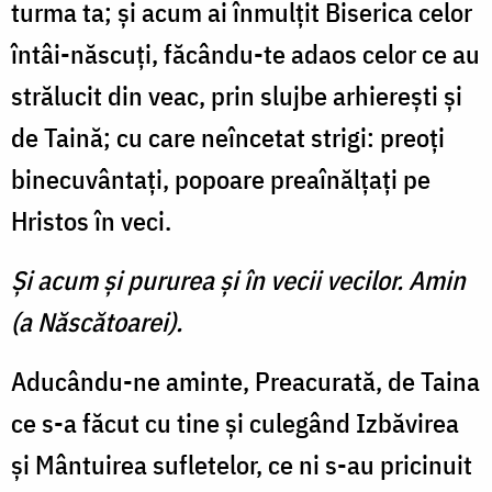
turma ta; şi acum ai înmulţit Biserica celor
întâi-născuţi, făcându-te adaos celor ce au
strălucit din veac, prin slujbe arhiereşti şi
de Taină; cu care neîncetat strigi: preoţi
binecuvântaţi, popoare preaînălţaţi pe
Hristos în veci.
Şi acum şi pururea şi în vecii vecilor. Amin
(a Născătoarei).
Aducându-ne aminte, Preacurată, de Taina
ce s-a făcut cu tine şi culegând Izbăvirea
şi Mântuirea sufletelor, ce ni s-au pricinuit