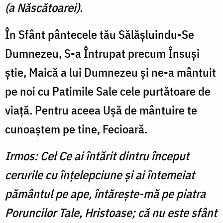
(a Născătoarei).
În Sfânt pântecele tău Sălăşluindu-Se
Dumnezeu, S-a Întrupat precum Însuşi
ştie, Maică a lui Dumnezeu şi ne-a mântuit
pe noi cu Patimile Sale cele purtătoare de
viaţă. Pentru aceea Uşă de mântuire te
cunoaştem pe tine, Fecioară.
Irmos: Cel Ce ai întărit dintru început
cerurile cu înţelepciune şi ai întemeiat
pământul pe ape, întăreşte-mă pe piatra
Poruncilor Tale, Hristoase; că nu este sfânt