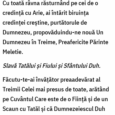
Cu toată râvna răsturnând pe cei de o
credinţă cu Arie, ai întărit biruinţa
credinţei creştine, purtătorule de
Dumnezeu, propovăduindu-ne nouă Un
Dumnezeu în Treime, Preafericite Părinte
Meletie.
Slavă Tatălui şi Fiului şi Sfântului Duh.
Făcutu-te-ai învăţător preaadevărat al
Treimii Celei mai presus de toate, arătând
pe Cuvântul Care este de o Fiinţă şi de un
Scaun cu Tatăl şi că Dumnezeiescul Duh