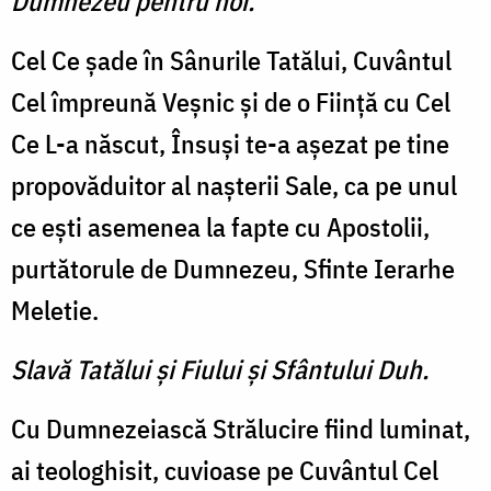
Dumnezeu pentru noi.
Cel Ce şade în Sânurile Tatălui, Cuvântul
Cel împreună Veşnic şi de o Fiinţă cu Cel
Ce L-a născut, Însuşi te-a aşezat pe tine
propovăduitor al naşterii Sale, ca pe unul
ce eşti asemenea la fapte cu Apostolii,
purtătorule de Dumnezeu, Sfinte Ierarhe
Meletie.
Slavă Tatălui şi Fiului şi Sfântului Duh.
Cu Dumnezeiască Strălucire fiind luminat,
ai teologhisit, cuvioase pe Cuvântul Cel