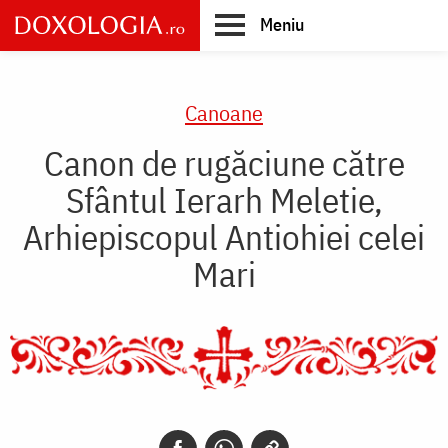
Skip
Meniu
to
main
Main
content
navigation
Canoane
Canon de rugăciune către
Sfântul Ierarh Meletie,
Arhiepiscopul Antiohiei celei
Mari