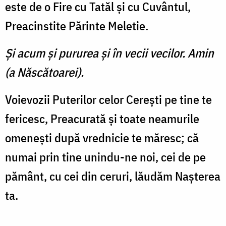
este de o Fire cu Tatăl şi cu Cuvântul,
Preacinstite Părinte Meletie.
Şi acum şi pururea şi în vecii vecilor. Amin
(a Născătoarei).
Voievozii Puterilor celor Cereşti pe tine te
fericesc, Preacurată şi toate neamurile
omeneşti după vrednicie te măresc; că
numai prin tine unindu-ne noi, cei de pe
pământ, cu cei din ceruri, lăudăm Naşterea
ta.