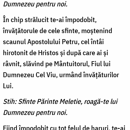
Dumnezeu pentru noi.
În chip strălucit te-ai împodobit,
învăţătorule de cele sfinte, moştenind
scaunul Apostolului Petru, cel întâi
hirotonit de Hristos şi după care ai şi
râvnit, slăvind pe Mântuitorul, Fiul lui
Dumnezeu Cel Viu, urmând învăţăturilor
Lui.
Stih: Sfinte Părinte Meletie, roagă-te lui
Dumnezeu pentru noi.
Fiind împodobit cu tot felul de haruri, te-ai