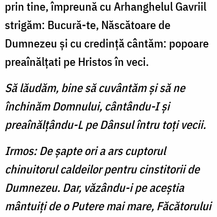
prin tine, împreună cu Arhanghelul Gavriil
strigăm: Bucură-te, Născătoare de
Dumnezeu şi cu credinţă cântăm: popoare
preaînălţati pe Hristos în veci.
Să lăudăm, bine să cuvântăm şi să ne
închinăm Domnului, cântându-I şi
preaînălţându-L pe Dânsul întru toţi vecii.
Irmos: De şapte ori a ars cuptorul
chinuitorul caldeilor pentru cinstitorii de
Dumnezeu. Dar, văzându-i pe aceştia
mântuiţi de o Putere mai mare, Făcătorului