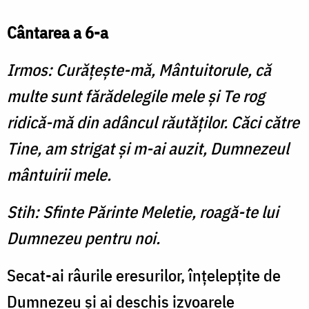
Cântarea a 6-a
Irmos: Curăţeşte-mă, Mântuitorule, că
multe sunt fărădelegile mele şi Te rog
ridică-mă din adâncul răutăţilor. Căci către
Tine, am strigat şi m-ai auzit, Dumnezeul
mântuirii mele.
Stih: Sfinte Părinte Meletie, roagă-te lui
Dumnezeu pentru noi.
Secat-ai râurile eresurilor, înţelepţite de
Dumnezeu şi ai deschis izvoarele