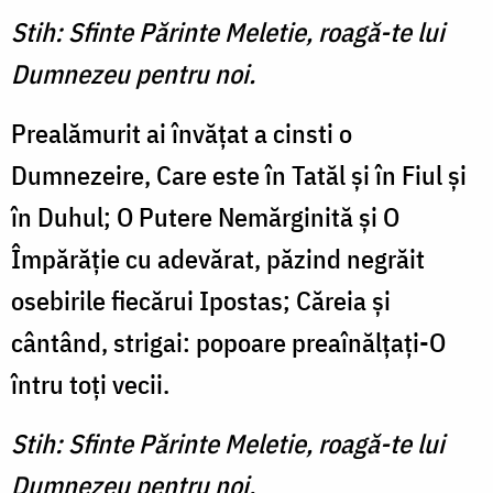
Stih: Sfinte Părinte Meletie, roagă-te lui
Dumnezeu pentru noi.
Prealămurit ai învăţat a cinsti o
Dumnezeire, Care este în Tatăl şi în Fiul şi
în Duhul; O Putere Nemărginită şi O
Împărăţie cu adevărat, păzind negrăit
osebirile fiecărui Ipostas; Căreia şi
cântând, strigai: popoare preaînălţaţi-O
întru toţi vecii.
Stih: Sfinte Părinte Meletie, roagă-te lui
Dumnezeu pentru noi.