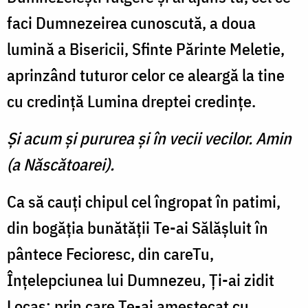
faci Dumnezeirea cunoscută, a doua
lumină a Bisericii, Sfinte Părinte Meletie,
aprinzând tuturor celor ce aleargă la tine
cu credinţă Lumina dreptei credinţe.
Şi acum şi pururea şi în vecii vecilor. Amin
(a Născătoarei).
Ca să cauţi chipul cel îngropat în patimi,
din bogăţia bunătăţii Te-ai Sălăşluit în
pântece Fecioresc, din careTu,
Înţelepciunea lui Dumnezeu, Ţi-ai zidit
Locaş; prin care Te-ai amestecat cu