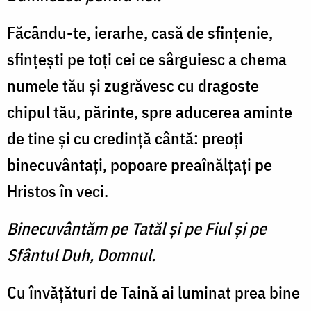
Făcându-te, ierarhe, casă de sfinţenie,
sfinţeşti pe toţi cei ce sârguiesc a chema
numele tău şi zugrăvesc cu dragoste
chipul tău, părinte, spre aducerea aminte
de tine şi cu credinţă cântă: preoţi
binecuvântaţi, popoare preaînălţaţi pe
Hristos în veci.
Binecuvântăm pe Tatăl şi pe Fiul şi pe
Sfântul Duh, Domnul.
Cu învăţături de Taină ai luminat prea bine