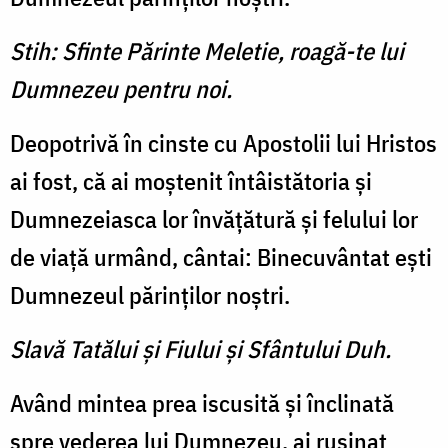
Stih: Sfinte Părinte Meletie, roagă-te lui
Dumnezeu pentru noi.
Deopotrivă în cinste cu Apostolii lui Hristos
ai fost, că ai moştenit întâistătoria şi
Dumnezeiasca lor învăţătură şi felului lor
de viaţă urmând, cântai: Binecuvântat eşti
Dumnezeul părinţilor noştri.
Slavă Tatălui şi Fiului şi Sfântului Duh.
Având mintea prea iscusită şi înclinată
spre vederea lui Dumnezeu, ai ruşinat