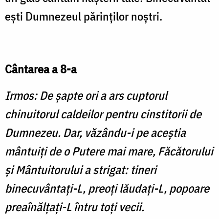
eşti Dumnezeul părinţilor noştri.
Cântarea a 8-a
Irmos: De şapte ori a ars cuptorul
chinuitorul caldeilor pentru cinstitorii de
Dumnezeu. Dar, văzându-i pe aceştia
mântuiţi de o Putere mai mare, Făcătorului
şi Mântuitorului a strigat: tineri
binecuvântaţi-L, preoţi lăudaţi-L, popoare
preaînălţaţi-L întru toţi vecii.