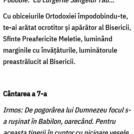
Cu obiceiurile Ortodoxiei împodobindu-te,
te-ai arătat ocrotitor şi apărător al Bisericii,
Sfinte Preafericite Meletie, luminând
marginile cu învăţăturile, luminătorule
preastrălucit al Bisericii.
Cântarea a 7-a
Irmos: De pogorârea lui Dumnezeu focul s-
a ruşinat în Babilon, oarecând. Pentru
aceasta tinerii în cuptor cu picioare vesele,