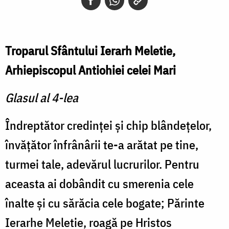
Troparul Sfântului Ierarh Meletie,
Arhiepiscopul Antiohiei celei Mari
Glasul al 4-lea
Îndreptător credinţei şi chip blândeţelor,
învăţător înfrânârii te-a arătat pe tine,
turmei tale, adevărul lucrurilor. Pentru
aceasta ai dobândit cu smerenia cele
înalte şi cu sărăcia cele bogate; Părinte
Ierarhe Meletie, roagă pe Hristos