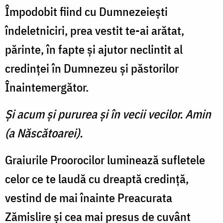
Împodobit fiind cu Dumnezeieşti
îndeletniciri, prea vestit te-ai arătat,
părinte, în fapte şi ajutor neclintit al
credinţei în Dumnezeu şi păstorilor
Înaintemergător.
Şi acum şi pururea şi în vecii vecilor. Amin
(a Născătoarei).
Graiurile Proorocilor luminează sufletele
celor ce te laudă cu dreaptă credinţă,
vestind de mai înainte Preacurata
Zămislire şi cea mai presus de cuvânt