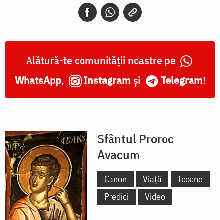
Alătură-te comunității noastre pe
WhatsApp
,
Instagram
și
Telegram
!
Sfântul Proroc
Avacum
Canon
Viață
Icoane
Predici
Video