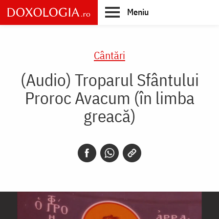
Skip
Meniu
to
main
Main
content
navigation
Cântări
(Audio) Troparul Sfântului
Proroc Avacum (în limba
greacă)