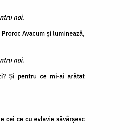
ntru noi.
 Proroc Avacum şi luminează,
ntru noi.
i? Şi pentru ce mi-ai arătat
pe cei ce cu evlavie săvârşesc