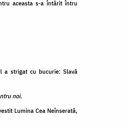
ntru aceasta s-a întărit întru
 a strigat cu bucurie: Slavă
ntru noi.
 vestit Lumina Cea Neînserată,