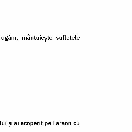
rugăm, mântuieşte sufletele
ui şi ai acoperit pe Faraon cu