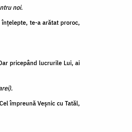
ntru noi.
 înţelepte, te-a arătat proroc,
ar price­pând lucrurile Lui, ai
rei).
 Cel împreu­nă Veşnic cu Tatăl,