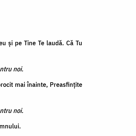
eu şi pe Tine Te laudă. Că Tu
ntru noi.
rocit mai înainte, Preasfinţite
ntru noi.
omnului.