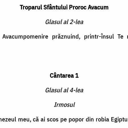
Troparul Sfântului Proroc Avacum
Glasul al 2-lea
Avacumpomenire prăznuind, printr-însul Te 
Cântarea 1
Glasul al 4-lea
Irmosul
eul meu, că ai scos pe popor din robia Egip­tul