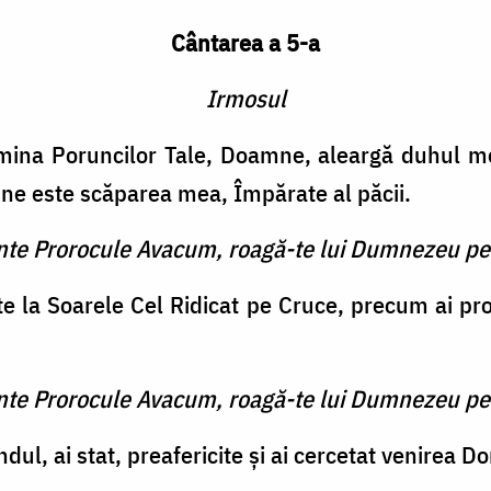
Cântarea a 5-a
Irmosul
umina Poruncilor Tale, Doamne, aleargă duhul m
ine este scăparea mea, Împărate al păcii.
inte Prorocule Avacum, roagă-te lui Dumnezeu pe
te la Soarele Cel Ridicat pe Cruce, precum ai pro
inte Prorocule Avacum, roagă-te lui Dumnezeu pe
ndul, ai stat, preafericite şi ai cercetat venirea D