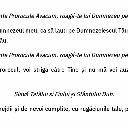
inte Prorocule Avacum, roagă-te lui Dumnezeu pe
mnezeul meu, ca să laud pe Dumnezeiescul Tău
ău.
inte Prorocule Avacum, roagă-te lui Dumnezeu pe
rocul, voi striga către Tine şi nu mă vei auz
Slavă Tatălui şi Fiului şi Sfântului Duh.
ejdii şi de nevoi cumplite, cu rugăciunile tale, 