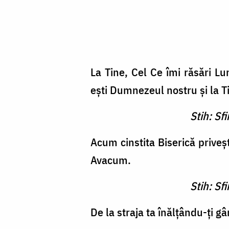
La Tine, Cel Ce îmi răsări L
eşti Dumnezeul nostru şi la T
Stih: Sf
Acum cinstita Biserică pri­veş
Avacum.
Stih: Sf
De la straja ta înălţându-ţi gâ