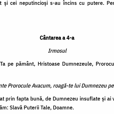
t şi cei neputincioşi s-au încins cu putere. Pe
Cântarea a 4-a
Irmosul
a Ta pe pământ, Hristoase Dumnezeule, Prorocul
inte Prorocule Avacum, roagă-te lui Dumnezeu pe
tat prin fapta bună, de Dum­nezeu insuflate şi ai
găm: Slavă Puterii Tale, Doamne.