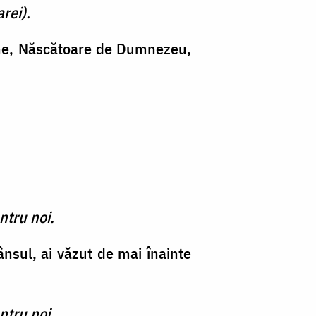
rei).
tine, Născătoare de Dumnezeu,
ntru noi.
sul, ai văzut de mai înainte
ntru noi.