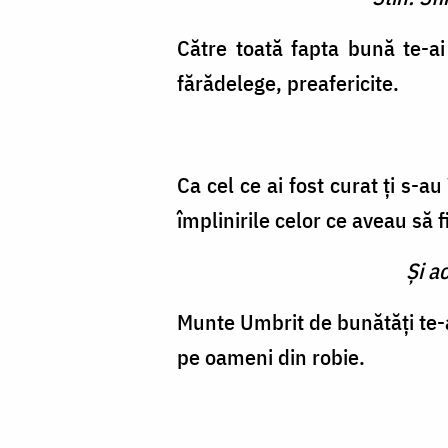
Către toată fapta bună te-ai
fărădelege, preafericite.
Ca cel ce ai fost curat ţi s-au
împlinirile celor ce aveau să 
Şi a
Munte Umbrit de bunătăţi te-ai
pe oa­meni din robie.