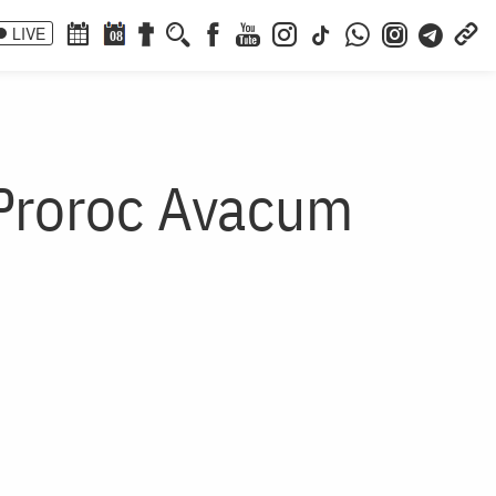
LIVE
08
 Proroc Avacum