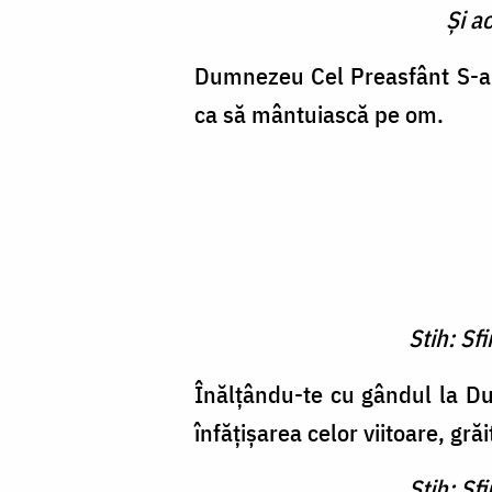
Şi a
Dumnezeu Cel Preasfânt S-a a
ca să mântu­iască pe om.
Stih: Sf
Înălţându-te cu gândul la D
înfăţişarea celor viitoare, g
Stih: Sf