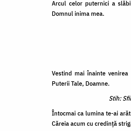
Arcul celor puternici a slăbi
Domnul inima mea.
Vestind mai înainte ve­nire
Puterii Tale, Doamne.
Stih: Sf
Întocmai ca lumina te-ai ară­
Căreia acum cu credinţă stri