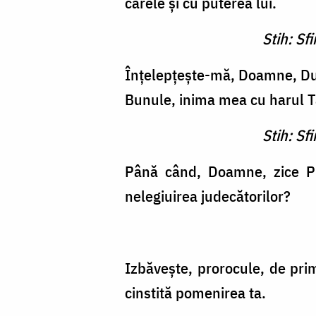
carele şi cu puterea lui.
Stih: Sf
Înţelepţeşte-mă, Doamne, Du
Bunule, inima mea cu harul T
Stih: Sf
Până când, Doamne, zice Pro
nelegiuirea jude­cătorilor?
Izbăveşte, prorocule, de prim
cinstită po­menirea ta.