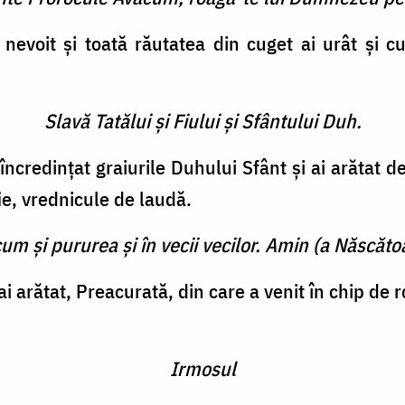
 nevoit şi toată răutatea din cuget ai urât şi c
Slavă Tatălui şi Fiului şi Sfântului Duh.
 încredinţat graiurile Duhului Sfânt şi ai arătat d
fie, vrednicule de laudă.
cum şi pururea şi în vecii vecilor. Amin (a Născătoa
 arătat, Preacurată, din care a venit în chip de 
Irmosul