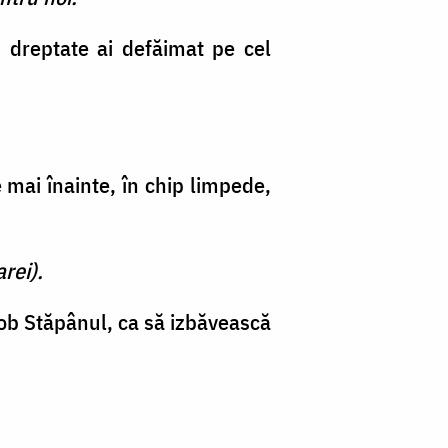
u dreptate ai defăimat pe cel
e mai îna­inte, în chip limpede,
rei).
rob Stă­pânul, ca să izbăvească