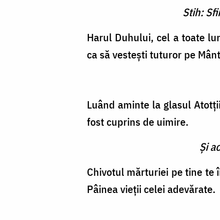
Stih: Sf
Harul Duhului, cel a toate lum
ca să ves­teşti tuturor pe Mânt
Luând aminte la glasul Atotţii
fost cu­prins de uimire.
Şi a
Chivotul mărturiei pe tine te 
Pâinea vieţii celei adevărate.