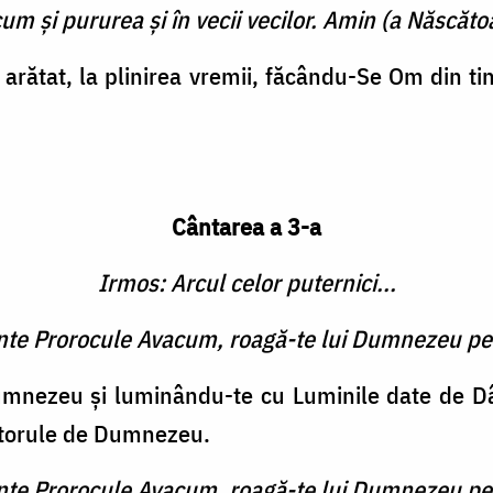
cum şi pururea şi în vecii vecilor. Amin (a Născătoa
ră­tat, la plinirea vremii, făcându-Se Om din 
Cântarea a 3-a
Irmos: Arcul celor puternici...
inte Prorocule Avacum, roagă-te lui Dumnezeu pe
umnezeu şi luminându-te cu Luminile date de Dân
răitorule de Dumnezeu.
inte Prorocule Avacum, roagă-te lui Dumnezeu pe