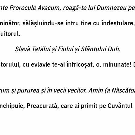
inte Prorocule Avacum, roagă-te lui Dumnezeu pe
inător, sălăşluindu-se întru tine cu îndestulare,
uitorul.
Slavă Tatălui şi Fiului şi Sfântului Duh.
torului, cu evlavie te-ai înfricoşat, o, minunate! D
cum şi pururea şi în vecii vecilor. Amin (a Născătoa
închipuie, Preacurată, care ai primit pe Cuvântul