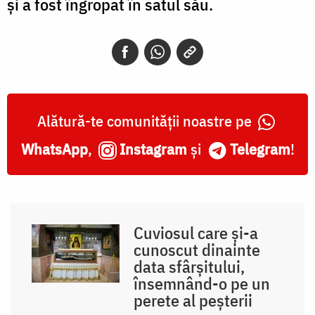
și a fost îngropat în satul său.
Alătură-te comunității noastre pe
WhatsApp
,
Instagram
și
Telegram
!
Cuviosul care și-a
cunoscut dinainte
data sfârșitului,
însemnând-o pe un
perete al peșterii