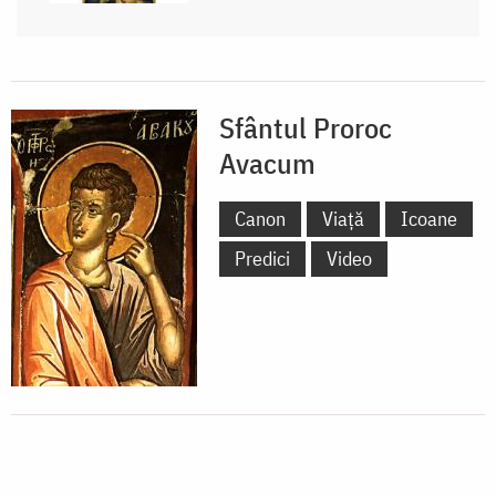
Sfântul Proroc
Avacum
Canon
Viață
Icoane
Predici
Video