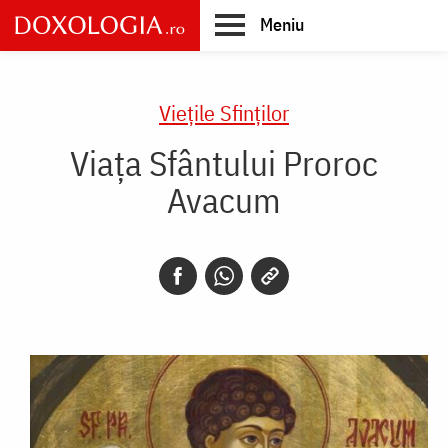
Skip
Meniu
to
main
Main
content
navigation
Vieţile Sfinţilor
Viața Sfântului Proroc
Avacum