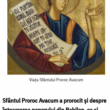
Viața
Viața Sfântului Proroc Avacum
Sfântului
Proroc
Sfântul Proroc Avacum a prorocit și despre
Avacum
întoarcerea poporului din Babilon, ca și