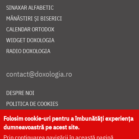
SINAXAR ALFABETIC
MĂNĂSTIRI ȘI BISERICI
CALENDAR ORTODOX
WIDGET DOXOLOGIA
RADIO DOXOLOGIA
DESPRE NOI
POLITICA DE COOKIES
DONEAZĂ ONLINE PENTRU CATEDRALA NAȚIONALĂ
Folosim cookie-uri pentru a îmbunătăți experiența
dumneavoastră pe acest site.
Prin continuarea navigării în această pagină
LIVE