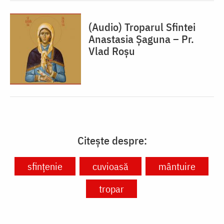
(Audio) Troparul Sfintei
Anastasia Șaguna – Pr.
Vlad Roșu
Citește despre:
sfințenie
cuvioasă
mântuire
tropar