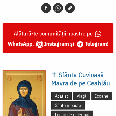
Alătură-te comunității noastre pe
WhatsApp
,
Instagram
și
Telegram
!
✝ Sfânta Cuvioasă
Mavra de pe Ceahlău
Acatist
Viață
Icoane
Sfinte moaște
Locuri de pelerinaj