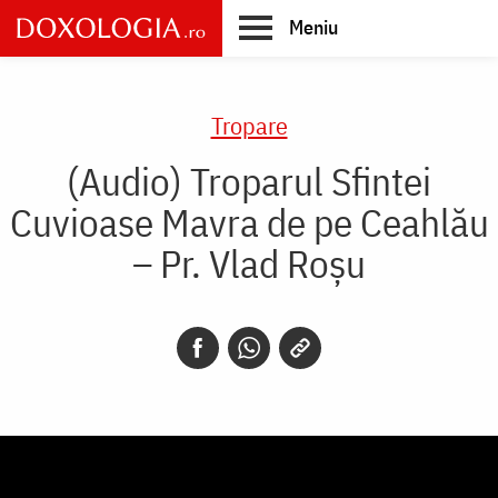
Skip
Meniu
to
main
Main
content
navigation
Tropare
(Audio) Troparul Sfintei
Cuvioase Mavra de pe Ceahlău
– Pr. Vlad Roșu