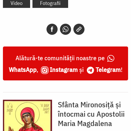
Video
Fotografii
Alătură-te comunității noastre pe
WhatsApp
,
Instagram
și
Telegram
!
Sfânta Mironosiță și
întocmai cu Apostolii
Maria Magdalena