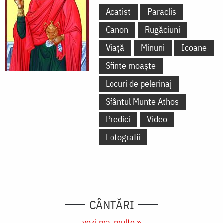
Acatist
Paraclis
Canon
Rugăciuni
Viață
Minuni
Icoane
Sfinte moaște
Locuri de pelerinaj
Sfântul Munte Athos
Predici
Video
Fotografii
CÂNTĂRI
vezi mai multe »