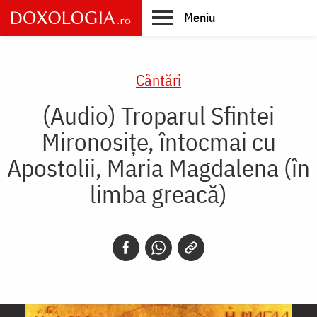
Skip
Meniu
to
main
Main
content
navigation
Cântări
(Audio) Troparul Sfintei
Mironosițe, întocmai cu
Apostolii, Maria Magdalena (în
limba greacă)