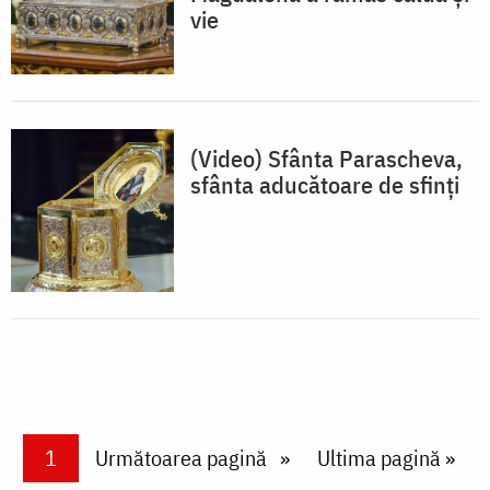
vie
(Video) Sfânta Parascheva,
sfânta aducătoare de sfinți
Paginare
Current page
1
Next page
Următoarea pagină
Last page
Ultima pagină »