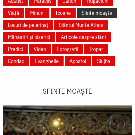
Acatist
Paraclis
Canon
Rugăciuni
Viață
Minuni
Icoane
Sfinte moaște
Locuri de pelerinaj
Sfântul Munte Athos
Mănăstiri și biserici
Articole despre sfânt
Predici
Video
Fotografii
Tropar
Condac
Evanghelie
Apostol
Slujba
SFINTE MOAȘTE