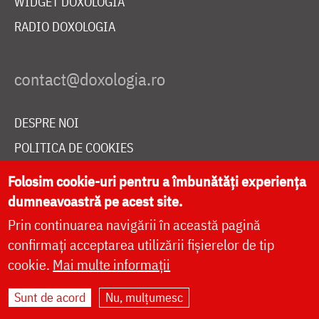
WIDGET DOXOLOGIA
RADIO DOXOLOGIA
DESPRE NOI
POLITICA DE COOKIES
DONEAZĂ ONLINE PENTRU CATEDRALA NAȚIONALĂ
Folosim cookie-uri pentru a îmbunătăți experiența
dumneavoastră pe acest site.
Prin continuarea navigării în această pagină
LIVE
confirmați acceptarea utilizării fișierelor de tip
cookie.
Mai multe informații
Site dezvoltat de
DOXOLOGIA MEDIA
,
Sunt de acord
Nu, mulțumesc
Arhiepiscopia Iașilor | ©
doxologia.ro