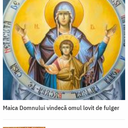
Maica Domnului vindecă omul lovit de fulger