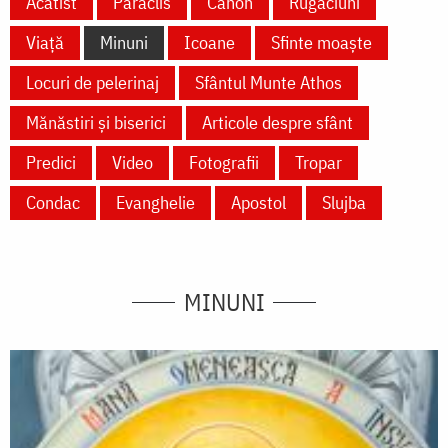
Acatist
Paraclis
Canon
Rugăciuni
Viață
Minuni
Icoane
Sfinte moaște
Locuri de pelerinaj
Sfântul Munte Athos
Mănăstiri și biserici
Articole despre sfânt
Predici
Video
Fotografii
Tropar
Condac
Evanghelie
Apostol
Slujba
MINUNI