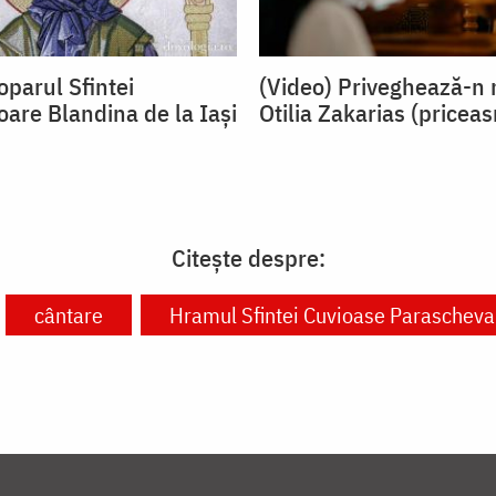
oparul Sfintei
(Video) Priveghează-n 
oare Blandina de la Iași
Otilia Zakarias (pricea
Citește despre:
cântare
Hramul Sfintei Cuvioase Parascheva 