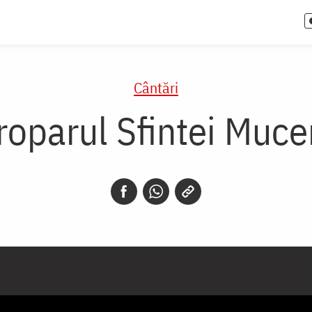
Cântări
roparul Sfintei Muce