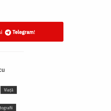
și
Telegram
!
cu
Viață
tografii