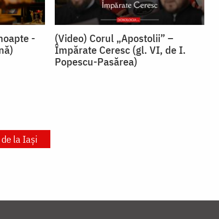
noapte -
(Video) Corul „Apostolii” –
snă)
⁠Împărate Ceresc (gl. VI, de I.
Popescu-Pasărea)
de la Iași