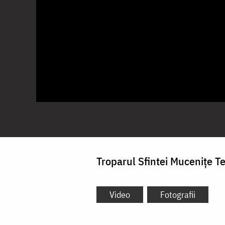
Troparul Sfintei Mucenițe T
Video
Fotografii