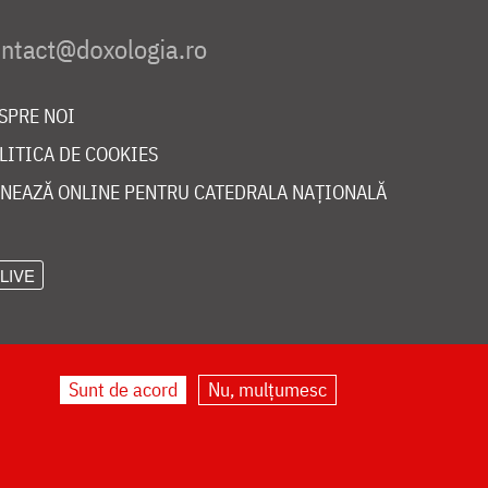
SPRE NOI
LITICA DE COOKIES
NEAZĂ ONLINE PENTRU CATEDRALA NAȚIONALĂ
LIVE
Sunt de acord
Nu, mulțumesc
©
doxologia.ro