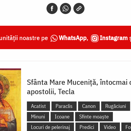
nității noastre pe
WhatsApp
,
Instagram
Sfânta Mare Muceniță, întocmai 
apostolii, Tecla
Acatist
Paraclis
Canon
Rugăciuni
Minuni
Icoane
Sfinte moaște
Locuri de pelerinaj
Predici
Video
Fo