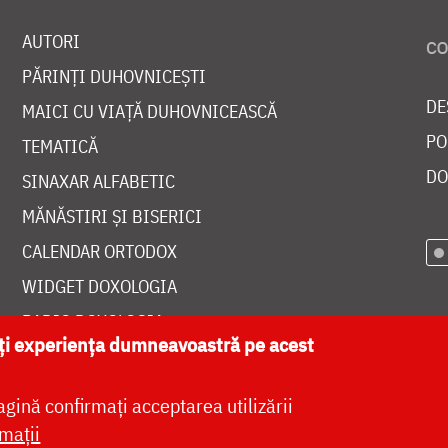
AUTORI
PĂRINȚI DUHOVNICEȘTI
DE
MAICI CU VIAȚĂ DUHOVNICEASCĂ
PO
TEMATICĂ
DO
SINAXAR ALFABETIC
MĂNĂSTIRI ȘI BISERICI
CALENDAR ORTODOX
WIDGET DOXOLOGIA
RADIO DOXOLOGIA
ăți experiența dumneavoastră pe acest
agină confirmați acceptarea utilizării
mații
at de
DOXOLOGIA MEDIA
, Arhiepiscopia Iașilor | 