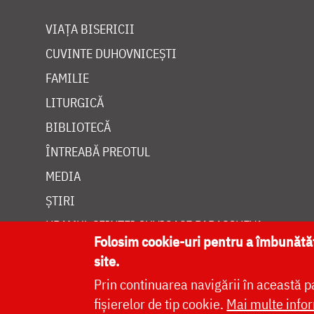
VIAȚA BISERICII
CUVINTE DUHOVNICEȘTI
FAMILIE
LITURGICĂ
BIBLIOTECĂ
ÎNTREABĂ PREOTUL
MEDIA
ȘTIRI
HRAMUL SFINTEI CUVIOASE PARASCHEVA
Folosim cookie-uri pentru a îmbunăt
site.
Prin continuarea navigării în această p
fișierelor de tip cookie.
Mai multe infor
Site dezvolt