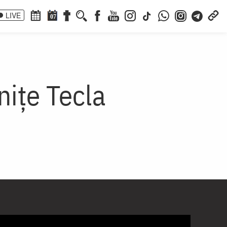
LIVE
07
nițe Tecla