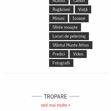
Acatist
Canon
Rugăciuni
Viață
Minuni
Icoane
Sfinte moaște
Locuri de pelerinaj
Sfântul Munte Athos
Predici
Video
Fotografii
TROPARE
vezi mai multe »