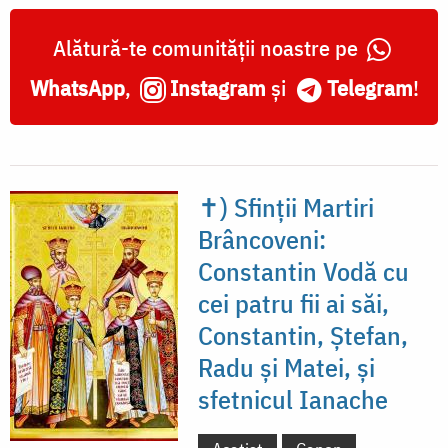
Alătură-te comunității noastre pe
WhatsApp
,
Instagram
și
Telegram
!
✝) Sfinții Martiri
Brâncoveni:
Constantin Vodă cu
cei patru fii ai săi,
Constantin, Ștefan,
Radu și Matei, și
sfetnicul Ianache