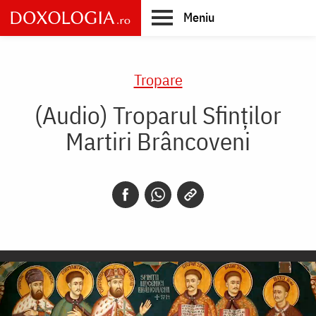
Skip
Meniu
to
main
Main
content
navigation
Tropare
(Audio) Troparul Sfinților
Martiri Brâncoveni