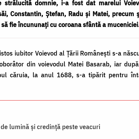
strălucită domnie, i-a fost dat marelui Voie
săi, Constantin, Ștefan, Radu și Matei, precum ș
și să fie încununați cu coroana sfântă a muceniciei
istos iubitor Voievod al Țării Românești s-a născu
oborâtor din voievodul Matei Basarab, iar dup
ul căruia, la anul 1688, s-a tipărit pentru înt
 de lumină și credință peste veacuri