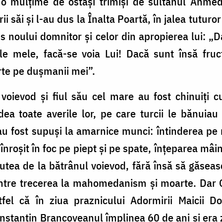
t o mulțime de ostași trimiși de sultanul Ahmed
rii săi și l-au dus la Înalta Poartă, în jalea tuturo
s noului domnitor și celor din apropierea lui: „
 mele, facă-se voia Lui! Dacă sunt însă fruct
te pe dușmanii mei”.
 voievod și fiul său cel mare au fost chinuiți c
ea toate averile lor, pe care turcii le bănuiau
au fost supuși la amarnice munci: întinderea pe 
înroșit în foc pe piept și pe spate, înțeparea mâini
utea de la bătrânul voievod, fără însă să găseas
 între trecerea la mahomedanism și moarte. Dar C
astfel că în ziua praznicului Adormirii Maicii
nstantin Brancoveanul împlinea 60 de ani și era