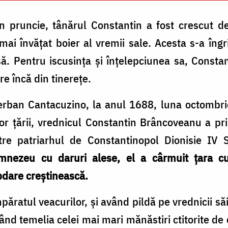
 pruncie, tânărul Constantin a fost crescut de
ai învățat boier al vremii sale. Acesta s-a îngrij
ă. Pentru iscusința și înțelepciunea sa, Constant
e încă din tinerețe.
ban Cantacuzino, la anul 1688, luna octombrie 
ilor țării, vrednicul Constantin Brâncoveanu a p
re patriarhul de Constantinopol Dionisie IV S
nezeu cu daruri alese, el a cârmuit țara cu
bdare creștinească.
păratul veacurilor, și având pildă pe vrednicii să
nd temelia celei mai mari mănăstiri ctitorite de 