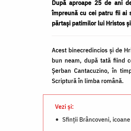
mozaic
După aproape 25 de ani de 
din
împreună cu cei patru fii ai 
curtea
părtași patimilor lui Hristos 
Bisericii
„Sfânta
Acest binecredincios și de Hr
Mahramă
bun neam, după tată fiind c
și
Șerban Cantacuzino, în timp
Sfinții
Scriptură în limba română.
Martiri
Brâncoveni”
din
Vezi și:
Iași
Sfinții Brâncoveni, icoane
/