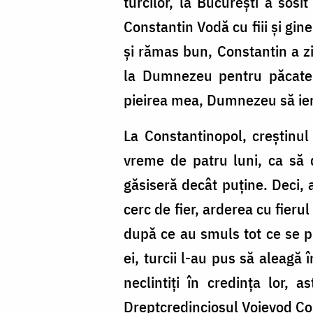
turcilor, la București a sosi
Constantin Vodă cu fiii și gine
și rămas bun, Constantin a zi
la Dumnezeu pentru păcatele
pieirea mea, Dumnezeu să ier
La Constantinopol, creștinul
vreme de patru luni, ca să d
găsiseră decât puține. Deci, 
cerc de fier, arderea cu fierul 
după ce au smuls tot ce se p
ei, turcii l-au pus să aleagă
neclintiți în credința lor, 
Dreptcredinciosul Voievod Co