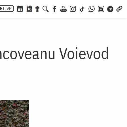
LIVE
06
âncoveanu Voievod