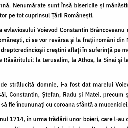
ihnă. Nenumărate sunt însă bisericile și mănăstir
tor pe tot cuprinsul Țării Românești.
ă a evlaviosului Voievod Constantin Brâncoveanu
omânești, ci se vor revărsa și la frații români din
a dreptcredincioșii creștini aflați în suferință pe 
e Răsăritului: la Ierusalim, la Athos, la Sinai și 
de strălucită domnie, i-a fost dat marelui Voi
săi, Constantin, Ștefan, Radu și Matei, precum ș
și să fie încununați cu coroana sfântă a muceniciei
ul 1714, în urma trădării unor boieri, care l-au c