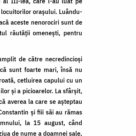
 al III-lea, care l-au luat pe
r locuitorilor orașului. Luându-
Dacă aceste nenorociri sunt de
ul răutății omenești, pentru
umplit de către necredincioși
 că sunt foarte mari, însă nu
roată, cetluirea capului cu un
lor și a picioarelor. La sfârșit,
că averea la care se așteptau
onstantin și fiii săi au rămas
 Domnului, la 15 august, când
 ziua de nume a doamnei sale,