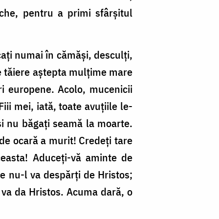
che, pentru a primi sfârșitul
cați numai în cămăși, desculți,
 de tăiere aștepta mulțime mare
ri europene. Acolo, mucenicii
ii mei, iată, toate avuțiile le-
 și nu băgați seamă la moarte.
 de ocară a murit! Credeți tare
ceasta! Aduceți-vă aminte de
ce nu-l va despărți de Hristos;
o va da Hristos. Acuma dară, o