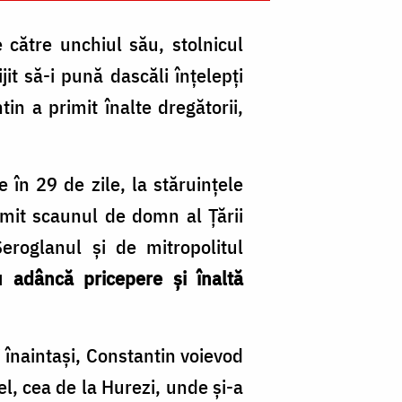
 către unchiul său, stolnicul
it să-i pună dascăli înțelepți
in a primit înalte dregătorii,
în 29 de zile, la stăruințele
rimit scaunul de domn al Țării
eroglanul și de mitropolitul
 adâncă pricepere și înaltă
i înaintași, Constantin voievod
el, cea de la Hurezi, unde și-a