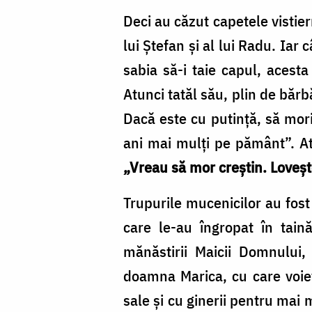
Deci au căzut capetele vistie
lui Ștefan și al lui Radu. Iar
sabia să-i taie capul, acesta
Atunci tatăl său, plin de bărb
Dacă este cu putință, să mori
ani mai mulți pe pământ”. Atun
„Vreau să mor creștin. Loveșt
Trupurile mucenicilor au fost
care le-au îngropat în tain
mănăstirii Maicii Domnului,
doamna Marica, cu care voievo
sale și cu ginerii pentru mai 