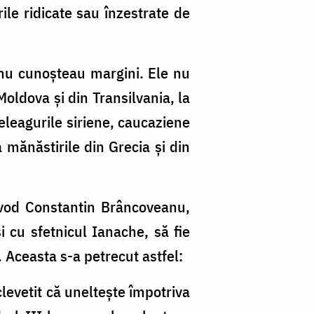
ile ridicate sau înzestrate de
 nu cunoșteau margini. Ele nu
 Moldova și din Transilvania, la
meleagurile siriene, caucaziene
la mănăstirile din Grecia și din
evod Constantin Brâncoveanu,
i cu sfetnicul Ianache, să fie
. Aceasta s-a petrecut astfel:
levetit că uneltește împotriva