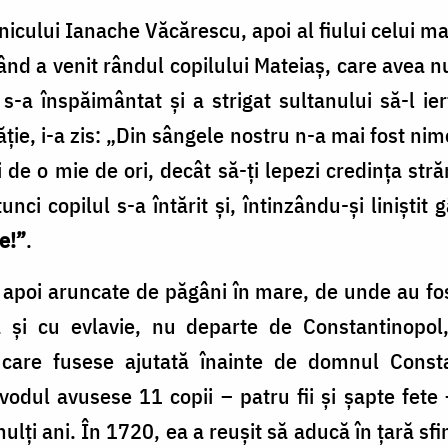
rnicului Ianache Văcărescu, apoi al fiului celui m
 când a venit rândul copilului Mateiaș, care avea nu
 s-a înspăimântat și a strigat sultanului să-l 
ăție, i-a zis: „Din sângele nostru n-a mai fost nim
 de o mie de ori, decât să-ți lepezi credința str
ci copilul s-a întărit și, întinzându-și liniștit gâ
e!”
.
 apoi aruncate de păgâni în mare, de unde au fost
ă și cu evlavie, nu departe de Constantinopol, 
 care fusese ajutată înainte de domnul Consta
dul avusese 11 copii – patru fii și șapte fete 
mulți ani. În 1720, ea a reușit să aducă în țară s