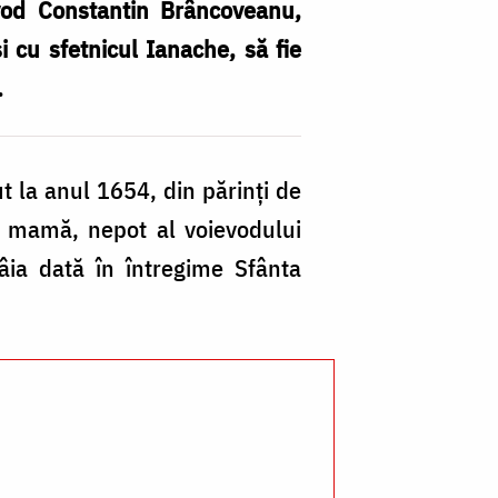
vod Constantin Brâncoveanu,
i cu sfetnicul Ianache, să fie
.
t la anul 1654, din părinți de
ă mamă, nepot al voievodului
âia dată în întregime Sfânta