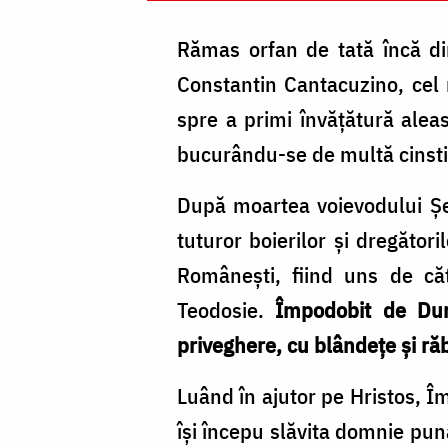
Foto:
Rămas orfan de tată încă din
Pr.
Constantin Cantacuzino, cel m
Silviu
spre a primi învățătură aleas
Cluci
bucurându-se de multă cinstir
După moartea voievodului Șer
tuturor boierilor și dregător
Românești, fiind uns de căt
Teodosie.
Împodobit de Dum
priveghere, cu blândețe și ră
Luând în ajutor pe Hristos, Îm
își începu slăvita domnie punâ