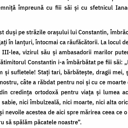
emniță împreună cu fiii săi și cu sfetnicul Iana
fost duși pe străzile orașului lui Constantin, îmbră
ați în lanțuri, întocmai ca răufăcătorii. La locul
III-lea, vizirul său și ambasadorii marilor pute
timitorul Constantin i-a îmbărbătat pe fiii săi: „Fi
și sufletele! Stați tari, bărbătește, dragii mei,
l nostru, câte a răbdat pentru noi și cu ce moarte
 din credința ortodoxă pentru viața și lumea a
i sabie, nici îmbulzeală, nici moarte, nici alta ori
i nevoile acestea de aici spre mărirea ceea ce 
tru să spălăm păcatele noastre”.