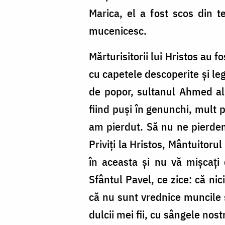
Marica, el a fost scos din t
mucenicesc.
Mărturisitorii lui Hristos au 
cu capetele descoperite și leg
de popor, sultanul Ahmed al 
fiind puși în genunchi, mult pă
am pierdut. Să nu ne pierdem 
Priviți la Hristos, Mântuitoru
în aceasta și nu vă mișcați
Sfântul Pavel, ce zice: că nic
că nu sunt vrednice muncile ș
dulcii mei fii, cu sângele nos