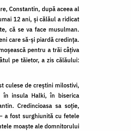
are, Constantin, după aceea al
mai 12 ani, și călăul a ridicat
ierte, că se va face musulman.
eni care să-și piardă credința.
ămoșească pentru a trăi câțiva
tul pe tăietor, a zis călăului:
 culese de creștini milostivi,
în insula Halki, în biserica
ntin. Credincioasa sa soție,
– a fost surghiunită cu fetele
fintele moaște ale domnitorului