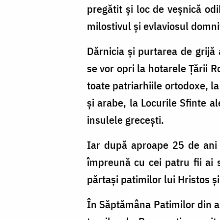
pregătit și loc de veșnică od
milostivul și evlaviosul domni
Dărnicia și purtarea de grij
se vor opri la hotarele Țării R
toate patriarhiile ortodoxe, l
și arabe, la Locurile Sfinte al
insulele grecești.
Iar după aproape 25 de ani 
împreună cu cei patru fii ai 
părtași patimilor lui Hristos 
În Săptămâna Patimilor din an